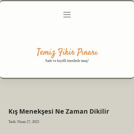
menüyü
Anasayfa
Gizlilik Politikası
Yasal Uyarı
aç
Hakkımızda
Temiz Fikir Pınarı
Sade ve keyifli önerilerle tanış!
Kış Menekşesi Ne Zaman Dikilir
Tarih: Nisan 27, 2025