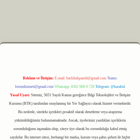
xper.xyz
m elexbet
Reklam ve İletişim:
E-mail:
backlinkpaneli@gmail.com
Teams:
forumhizmeti@gmail.com
Whatsapp: 0262 606 0 726
Telegram: @karabul
Yasal Uyarı:
Sitemiz, 5651 Sayılı Kanun gereğince Bilgi Teknolojileri ve İletişim
Kurumu (BTK) tarafından onaylanmış bir Yer Sağlayıcı olarak hizmet vermektedir.
Bu nedenle, sitedeki içerikleri proaktif olarak denetleme veya araştırma
yükümlülüğümüz bulunmamaktadır. Ancak, üyelerimiz yazdıkları içeriklerin
sorumluluğunu taşımakta olup, siteye üye olarak bu sorumluluğu kabul etmiş
sayılırlar. Bu internet sitesi, herhangi bir marka, kurum veya şahıs şirketi ile hiçbir