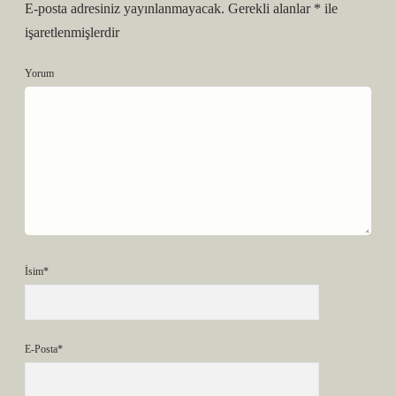
E-posta adresiniz yayınlanmayacak.
Gerekli alanlar
*
ile
işaretlenmişlerdir
Yorum
İsim*
E-Posta*