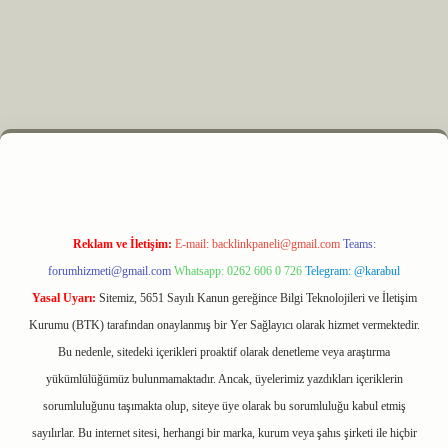
etexper.xyz
m elexbet
Reklam ve İletişim:
E-mail:
backlinkpaneli@gmail.com
Teams:
forumhizmeti@gmail.com
Whatsapp: 0262 606 0 726
Telegram: @karabul
Yasal Uyarı:
Sitemiz, 5651 Sayılı Kanun gereğince Bilgi Teknolojileri ve İletişim
Kurumu (BTK) tarafından onaylanmış bir Yer Sağlayıcı olarak hizmet vermektedir.
Bu nedenle, sitedeki içerikleri proaktif olarak denetleme veya araştırma
yükümlülüğümüz bulunmamaktadır. Ancak, üyelerimiz yazdıkları içeriklerin
sorumluluğunu taşımakta olup, siteye üye olarak bu sorumluluğu kabul etmiş
sayılırlar. Bu internet sitesi, herhangi bir marka, kurum veya şahıs şirketi ile hiçbir