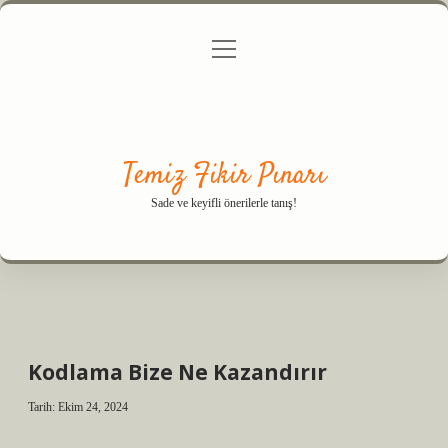
menüyü
Anasayfa
Gizlilik Politikası
Yasal Uyarı
aç
Hakkımızda
Temiz Fikir Pınarı
Sade ve keyifli önerilerle tanış!
Kodlama Bize Ne Kazandırır
Tarih: Ekim 24, 2024