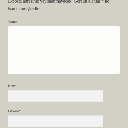
E-posta adresiniz yayınlanmayacak.
Gerekli alanlar
*
ile
işaretlenmişlerdir
Yorum
İsim*
E-Posta*