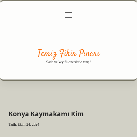
menüyü
Anasayfa
Gizlilik Politikası
Yasal Uyarı
aç
Hakkımızda
Temiz Fikir Pınarı
Sade ve keyifli önerilerle tanış!
Konya Kaymakamı Kim
Tarih: Ekim 24, 2024