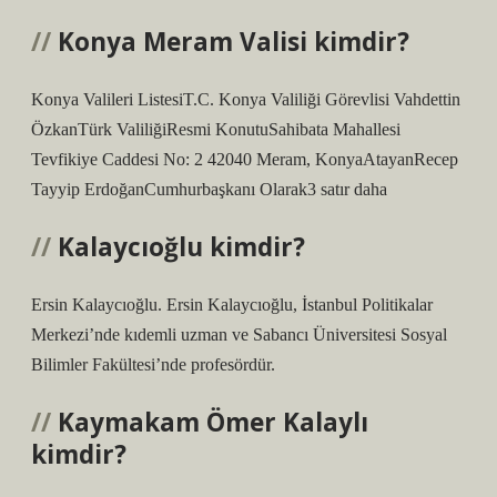
Konya Meram Valisi kimdir?
Konya Valileri ListesiT.C. Konya Valiliği Görevlisi Vahdettin
ÖzkanTürk ValiliğiResmi KonutuSahibata Mahallesi
Tevfikiye Caddesi No: 2 42040 Meram, KonyaAtayanRecep
Tayyip ErdoğanCumhurbaşkanı Olarak3 satır daha
Kalaycıoğlu kimdir?
Ersin Kalaycıoğlu. Ersin Kalaycıoğlu, İstanbul Politikalar
Merkezi’nde kıdemli uzman ve Sabancı Üniversitesi Sosyal
Bilimler Fakültesi’nde profesördür.
Kaymakam Ömer Kalaylı
kimdir?