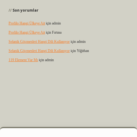
Son yorumlar
Profilo Hangi Ülkeye Ait
için
admin
Profilo Hangi Ülkeye Ait
için
Fırtına
Selanik Göçmenleri Hangi Dili Kullanıyor
için
admin
Selanik Göçmenleri Hangi Dili Kullanıyor
için
Yiğithan
119 Element Var Mı
için
admin
riş
ilbet casino
ilbet yeni giriş
Betexper giriş adresi
betexper.xyz
m elexbet