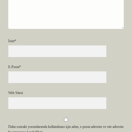
İsim*
E-Posta*
Web Sitesi
Daha sonraki yorumlarımda kullanılması için adım, e-posta adresim ve site adresim