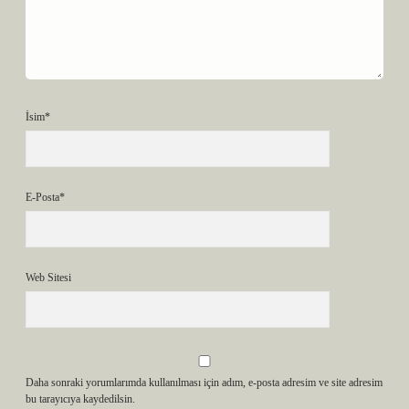
İsim*
E-Posta*
Web Sitesi
Daha sonraki yorumlarımda kullanılması için adım, e-posta adresim ve site adresim
bu tarayıcıya kaydedilsin.