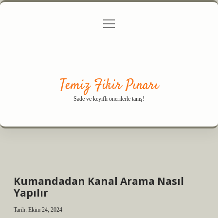
menüyü
Anasayfa
Gizlilik Politikası
Yasal Uyarı
aç
Hakkımızda
Temiz Fikir Pınarı
Sade ve keyifli önerilerle tanış!
Kumandadan Kanal Arama Nasıl
Yapılır
Tarih: Ekim 24, 2024