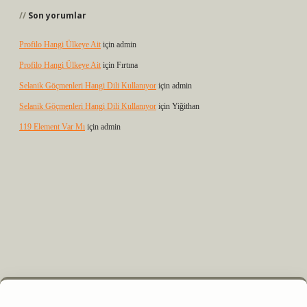
Son yorumlar
Profilo Hangi Ülkeye Ait
için
admin
Profilo Hangi Ülkeye Ait
için
Fırtına
Selanik Göçmenleri Hangi Dili Kullanıyor
için
admin
Selanik Göçmenleri Hangi Dili Kullanıyor
için
Yiğithan
119 Element Var Mı
için
admin
 elexbet