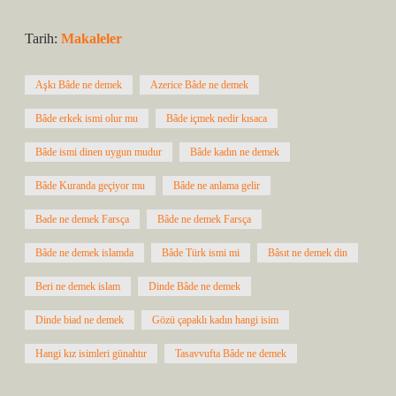
Tarih:
Makaleler
Aşkı Bâde ne demek
Azerice Bâde ne demek
Bâde erkek ismi olur mu
Bâde içmek nedir kısaca
Bâde ismi dinen uygun mudur
Bâde kadın ne demek
Bâde Kuranda geçiyor mu
Bâde ne anlama gelir
Bade ne demek Farsça
Bâde ne demek Farsça
Bâde ne demek islamda
Bâde Türk ismi mi
Bâsıt ne demek din
Beri ne demek islam
Dinde Bâde ne demek
Dinde biad ne demek
Gözü çapaklı kadın hangi isim
Hangi kız isimleri günahtır
Tasavvufta Bâde ne demek