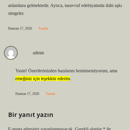
anlamlara gelmektedir. Ayrıca, tasavvuf edebiyatında ilahi aşkı
simgeler.
Haziran 17, 2026
Yanıtla
admin
Yasin! Önerilerinizden bazılarını benimsemiyorum, ama
emeğiniz için teşekkür ederim
.
Haziran 17, 2026
Yanıtla
Bir yanıt yazın
E-posta adresiniz yayınlanmayacak.
Gerekli alanlar
*
ile