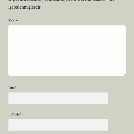
işaretlenmişlerdir
Yorum
İsim*
E-Posta*