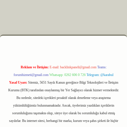
xbet
Reklam ve İletişim:
E-mail:
backlinkpaneli@gmail.com
Teams:
forumhizmeti@gmail.com
Whatsapp: 0262 606 0 726
Telegram: @karabul
Yasal Uyarı:
Sitemiz, 5651 Sayılı Kanun gereğince Bilgi Teknolojileri ve İletişim
Kurumu (BTK) tarafından onaylanmış bir Yer Sağlayıcı olarak hizmet vermektedir.
Bu nedenle, sitedeki içerikleri proaktif olarak denetleme veya araştırma
yükümlülüğümüz bulunmamaktadır. Ancak, üyelerimiz yazdıkları içeriklerin
sorumluluğunu taşımakta olup, siteye üye olarak bu sorumluluğu kabul etmiş
sayılırlar. Bu internet sitesi, herhangi bir marka, kurum veya şahıs şirketi ile hiçbir