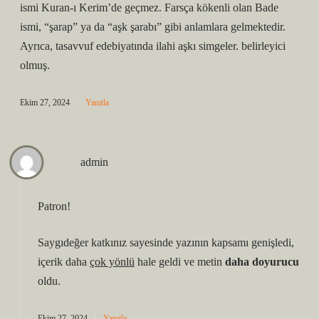
ismi Kuran-ı Kerim’de geçmez. Farsça kökenli olan Bade
ismi, “şarap” ya da “aşk şarabı” gibi anlamlara gelmektedir.
Ayrıca, tasavvuf edebiyatında ilahi aşkı simgeler. belirleyici
olmuş.
Ekim 27, 2024
Yanıtla
admin
Patron!
Saygıdeğer katkınız sayesinde yazının
kapsamı
genişledi,
içerik daha
çok yönlü
hale geldi ve metin
daha doyurucu
oldu.
Ekim 27, 2024
Yanıtla