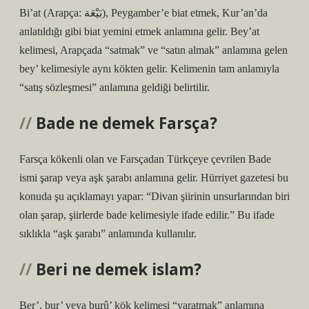
Bi’at (Arapça: بَيْعَة), Peygamber’e biat etmek, Kur’an’da
anlatıldığı gibi biat yemini etmek anlamına gelir. Bey’at
kelimesi, Arapçada “satmak” ve “satın almak” anlamına gelen
bey’ kelimesiyle aynı kökten gelir. Kelimenin tam anlamıyla
“satış sözleşmesi” anlamına geldiği belirtilir.
Bade ne demek Farsça?
Farsça kökenli olan ve Farsçadan Türkçeye çevrilen Bade
ismi şarap veya aşk şarabı anlamına gelir. Hürriyet gazetesi bu
konuda şu açıklamayı yapar: “Divan şiirinin unsurlarından biri
olan şarap, şiirlerde bade kelimesiyle ifade edilir.” Bu ifade
sıklıkla “aşk şarabı” anlamında kullanılır.
Beri ne demek islam?
Ber’, bur’ veya burû’ kök kelimesi “yaratmak” anlamına