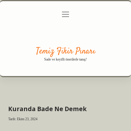
menüyü
Anasayfa
Gizlilik Politikası
Yasal Uyarı
aç
Hakkımızda
Temiz Fikir Pınarı
Sade ve keyifli önerilerle tanış!
Kuranda Bade Ne Demek
Tarih: Ekim 23, 2024