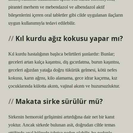
pirantel merhem ve mebendazol ve albendazol aktif
bileşenlerini içeren oral tabletler gibi cilde uygulanan ilaçların
uygun kullanımıyla tedavi edilebilir.
Kıl kurdu ağız kokusu yapar mı?
Kıl kurdu hastalığının başlıca belirtileri şunlardır: Bunlar;
geceleri artan kalça kaşıntısı, diş gıcırdatma, burun kaşıntısı,
geceleri ağızdan yatağa doğru tükürük gelmesi, kötü nefes
kokusu, karın ağrısı, kilo alamama, gece idrar kaçırma, kız
çocuklarında külotta akıntı, vajinal akıntı ve huzursuzluktur.
Makata sirke sürülür mü?
Sirkenin hemoroid gelişimini artırdığına dair net bir kanıt
yoktur. Ancak sirkede bulunan asit, doğrudan ciltle temas
ettiğinde anal bölgede tahrişe neden olabilir, bu nedenle