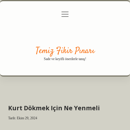
menüyü
Anasayfa
Gizlilik Politikası
Yasal Uyarı
aç
Hakkımızda
Temiz Fikir Pınarı
Sade ve keyifli önerilerle tanış!
Kurt Dökmek Için Ne Yenmeli
Tarih: Ekim 29, 2024