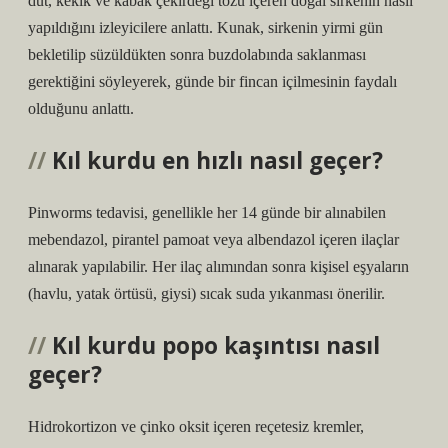
dut, kekik ve kabak çekirdeği tozu içeren doğal sirkenin nasıl
yapıldığını izleyicilere anlattı. Kunak, sirkenin yirmi gün
bekletilip süzüldükten sonra buzdolabında saklanması
gerektiğini söyleyerek, günde bir fincan içilmesinin faydalı
olduğunu anlattı.
Kıl kurdu en hızlı nasıl geçer?
Pinworms tedavisi, genellikle her 14 günde bir alınabilen
mebendazol, pirantel pamoat veya albendazol içeren ilaçlar
alınarak yapılabilir. Her ilaç alımından sonra kişisel eşyaların
(havlu, yatak örtüsü, giysi) sıcak suda yıkanması önerilir.
Kıl kurdu popo kaşıntısı nasıl
geçer?
Hidrokortizon ve çinko oksit içeren reçetesiz kremler,