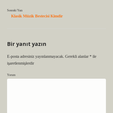
Sonraki Yazı
Klasik Müzik Bestecisi Kimdir
Bir yanıt yazın
E-posta adresiniz yayınlanmayacak.
Gerekli alanlar
*
ile
işaretlenmişlerdir
Yorum