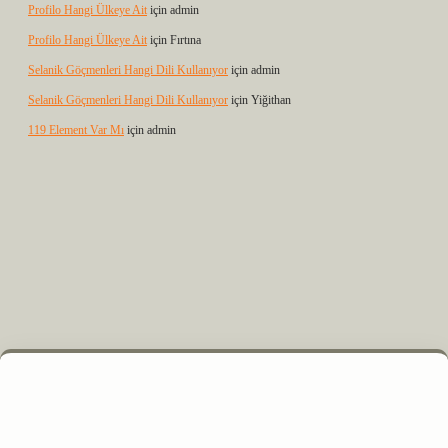
Profilo Hangi Ülkeye Ait
için
admin
Profilo Hangi Ülkeye Ait
için
Fırtına
Selanik Göçmenleri Hangi Dili Kullanıyor
için
admin
Selanik Göçmenleri Hangi Dili Kullanıyor
için
Yiğithan
119 Element Var Mı
için
admin
z
m elexbet