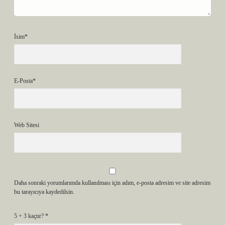
İsim*
E-Posta*
Web Sitesi
Daha sonraki yorumlarımda kullanılması için adım, e-posta adresim ve site adresim
bu tarayıcıya kaydedilsin.
5 + 3 kaçtır?
*