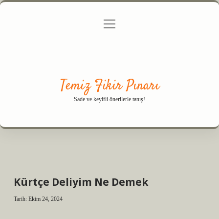
menüyü
Anasayfa
Gizlilik Politikası
Yasal Uyarı
aç
Hakkımızda
Temiz Fikir Pınarı
Sade ve keyifli önerilerle tanış!
Kürtçe Deliyim Ne Demek
Tarih: Ekim 24, 2024