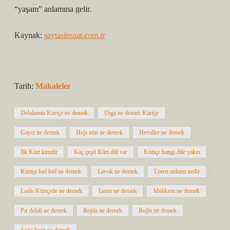
“yaşam” anlamına gelir.
Kaynak:
saytasinsaat.com.tr
Tarih:
Makaleler
Delalamin Kürtçe ne demek
Diga ne demek Kürtçe
Gayız ne demek
Heja min ne demek
Hevaller ne demek
İlk Kürt kimdir
Kaç çeşit Kürt dili var
Kürtçe hangi dile yakın
Kürtçe lorî lorî ne demek
Lavuk ne demek
Loren anlamı nedir
Lorîn Kürtçede ne demek
Lorın ne demek
Möhkem ne demek
Pır delali ne demek
Rojda ne demek
Rojîn ne demek