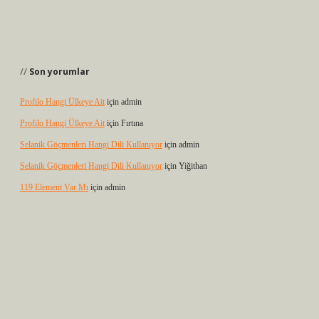
Son yorumlar
Profilo Hangi Ülkeye Ait
için
admin
Profilo Hangi Ülkeye Ait
için
Fırtına
Selanik Göçmenleri Hangi Dili Kullanıyor
için
admin
Selanik Göçmenleri Hangi Dili Kullanıyor
için
Yiğithan
119 Element Var Mı
için
admin