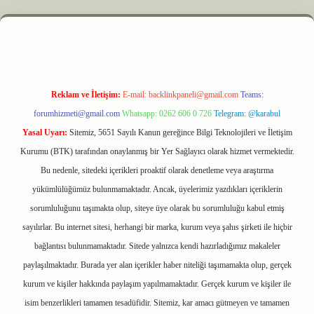
z
m elexbet
Reklam ve İletişim:
E-mail:
backlinkpaneli@gmail.com
Teams:
forumhizmeti@gmail.com
Whatsapp: 0262 606 0 726
Telegram: @karabul
Yasal Uyarı:
Sitemiz, 5651 Sayılı Kanun gereğince Bilgi Teknolojileri ve İletişim
Kurumu (BTK) tarafından onaylanmış bir Yer Sağlayıcı olarak hizmet vermektedir.
Bu nedenle, sitedeki içerikleri proaktif olarak denetleme veya araştırma
yükümlülüğümüz bulunmamaktadır. Ancak, üyelerimiz yazdıkları içeriklerin
sorumluluğunu taşımakta olup, siteye üye olarak bu sorumluluğu kabul etmiş
sayılırlar. Bu internet sitesi, herhangi bir marka, kurum veya şahıs şirketi ile hiçbir
bağlantısı bulunmamaktadır. Sitede yalnızca kendi hazırladığımız makaleler
paylaşılmaktadır. Burada yer alan içerikler haber niteliği taşımamakta olup, gerçek
kurum ve kişiler hakkında paylaşım yapılmamaktadır. Gerçek kurum ve kişiler ile
isim benzerlikleri tamamen tesadüfidir. Sitemiz, kar amacı gütmeyen ve tamamen