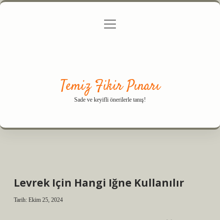
menüyü
Anasayfa
Gizlilik Politikası
Yasal Uyarı
aç
Hakkımızda
Temiz Fikir Pınarı
Sade ve keyifli önerilerle tanış!
Levrek Için Hangi Iğne Kullanılır
Tarih: Ekim 25, 2024