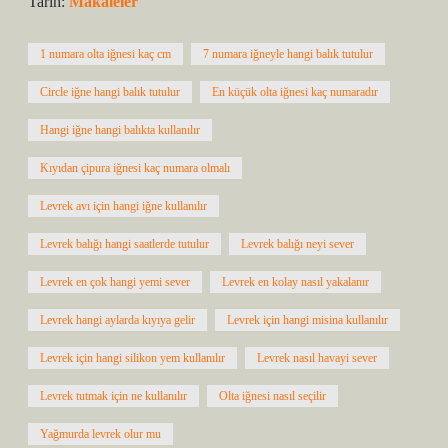
Tarih:
Makaleler
1 numara olta iğnesi kaç cm
7 numara iğneyle hangi balık tutulur
Circle iğne hangi balık tutulur
En küçük olta iğnesi kaç numaradır
Hangi iğne hangi balıkta kullanılır
Kıyıdan çipura iğnesi kaç numara olmalı
Levrek avı için hangi iğne kullanılır
Levrek balığı hangi saatlerde tutulur
Levrek balığı neyi sever
Levrek en çok hangi yemi sever
Levrek en kolay nasıl yakalanır
Levrek hangi aylarda kıyıya gelir
Levrek için hangi misina kullanılır
Levrek için hangi silikon yem kullanılır
Levrek nasıl havayi sever
Levrek tutmak için ne kullanılır
Olta iğnesi nasıl seçilir
Yağmurda levrek olur mu