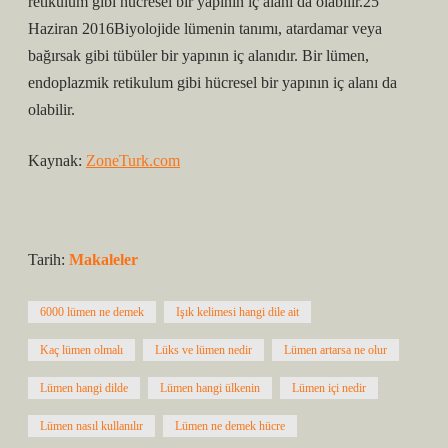
retikulum gibi hücresel bir yapının iç alanı da olabilir.25
Haziran 2016Biyolojide lümenin tanımı, atardamar veya
bağırsak gibi tübüler bir yapının iç alanıdır. Bir lümen,
endoplazmik retikulum gibi hücresel bir yapının iç alanı da
olabilir.
Kaynak:
ZoneTurk.com
Tarih:
Makaleler
6000 lümen ne demek
Işık kelimesi hangi dile ait
Kaç lümen olmalı
Lüks ve lümen nedir
Lümen artarsa ne olur
Lümen hangi dilde
Lümen hangi ülkenin
Lümen içi nedir
Lümen nasıl kullanılır
Lümen ne demek hücre