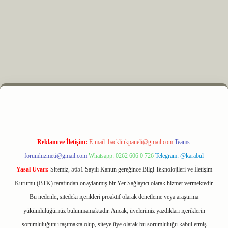
xyz
m elexbet
Reklam ve İletişim:
E-mail:
backlinkpaneli@gmail.com
Teams:
forumhizmeti@gmail.com
Whatsapp: 0262 606 0 726
Telegram: @karabul
Yasal Uyarı:
Sitemiz, 5651 Sayılı Kanun gereğince Bilgi Teknolojileri ve İletişim
Kurumu (BTK) tarafından onaylanmış bir Yer Sağlayıcı olarak hizmet vermektedir.
Bu nedenle, sitedeki içerikleri proaktif olarak denetleme veya araştırma
yükümlülüğümüz bulunmamaktadır. Ancak, üyelerimiz yazdıkları içeriklerin
sorumluluğunu taşımakta olup, siteye üye olarak bu sorumluluğu kabul etmiş