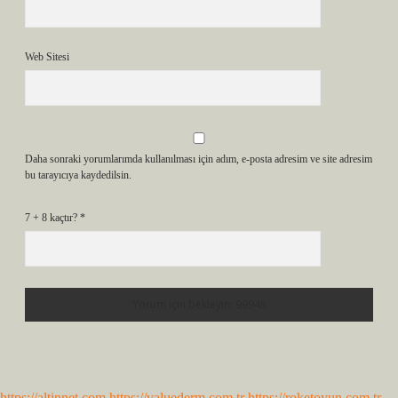
Web Sitesi
Daha sonraki yorumlarımda kullanılması için adım, e-posta adresim ve site adresim
bu tarayıcıya kaydedilsin.
7 + 8 kaçtır?
*
https://altinnet.com
https://valuederm.com.tr
https://roketoyun.com.tr