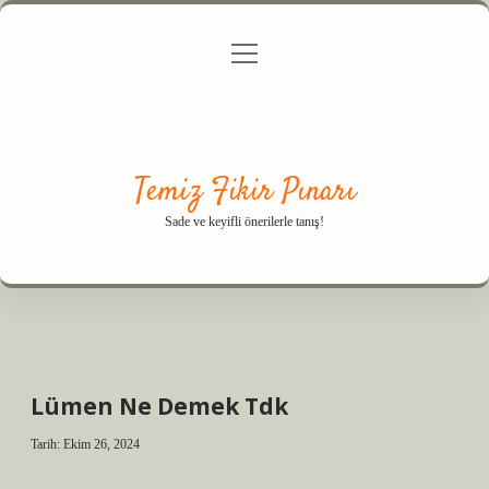
menüyü
Anasayfa
Gizlilik Politikası
Yasal Uyarı
aç
Hakkımızda
Temiz Fikir Pınarı
Sade ve keyifli önerilerle tanış!
Lümen Ne Demek Tdk
Tarih: Ekim 26, 2024