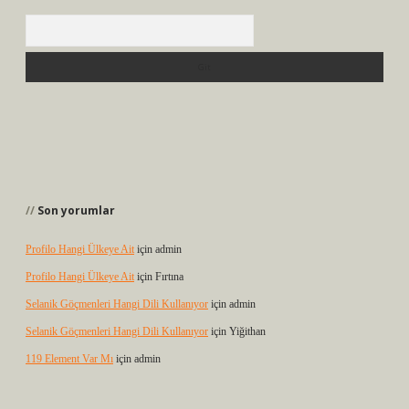
Arama
Son yorumlar
Profilo Hangi Ülkeye Ait
için
admin
Profilo Hangi Ülkeye Ait
için
Fırtına
Selanik Göçmenleri Hangi Dili Kullanıyor
için
admin
Selanik Göçmenleri Hangi Dili Kullanıyor
için
Yiğithan
119 Element Var Mı
için
admin