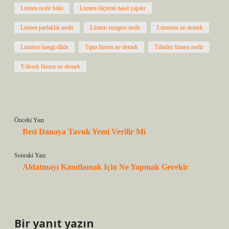
Lümen nedir bitki
Lümen ölçümü nasıl yapılır
Lümen parlaklık nedir
Lümen simgesi nedir
Lümenin ne demek
Lumiere hangi dilde
Tıpta lümen ne demek
Tübüler lümen nedir
Yüksek lümen ne demek
Önceki Yazı
Besi Danaya Tavuk Yemi Verilir Mi
Sonraki Yazı
Aldatmayı Kanıtlamak Için Ne Yapmak Gerekir
Bir yanıt yazın