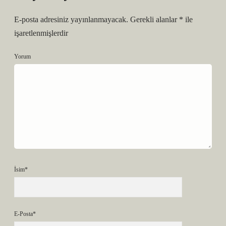
E-posta adresiniz yayınlanmayacak.
Gerekli alanlar
*
ile
işaretlenmişlerdir
Yorum
İsim*
E-Posta*