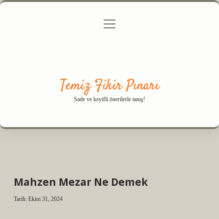
menüyü
Anasayfa
Gizlilik Politikası
Yasal Uyarı
aç
Hakkımızda
Temiz Fikir Pınarı
Sade ve keyifli önerilerle tanış!
Mahzen Mezar Ne Demek
Tarih: Ekim 31, 2024