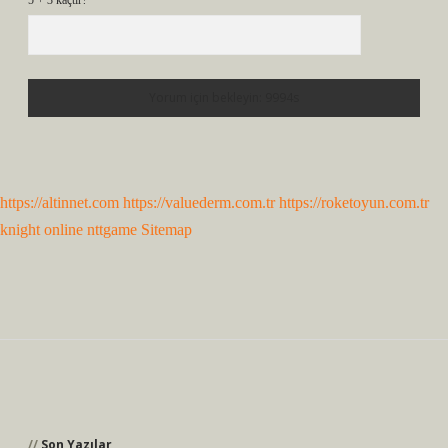
5 + 3 kaçtır?
*
https://altinnet.com
https://valuederm.com.tr
https://roketoyun.com.tr
knight online
nttgame
Sitemap
Sidebar
Son Yazılar