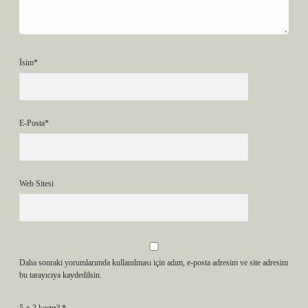
İsim*
E-Posta*
Web Sitesi
Daha sonraki yorumlarımda kullanılması için adım, e-posta adresim ve site adresim
bu tarayıcıya kaydedilsin.