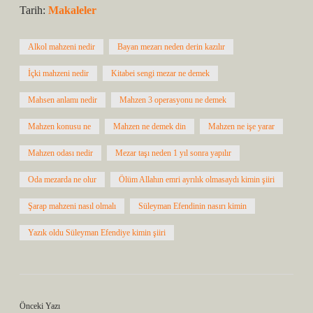
Tarih:
Makaleler
Alkol mahzeni nedir
Bayan mezarı neden derin kazılır
İçki mahzeni nedir
Kitabei sengi mezar ne demek
Mahsen anlamı nedir
Mahzen 3 operasyonu ne demek
Mahzen konusu ne
Mahzen ne demek din
Mahzen ne işe yarar
Mahzen odası nedir
Mezar taşı neden 1 yıl sonra yapılır
Oda mezarda ne olur
Ölüm Allahın emri ayrılık olmasaydı kimin şiiri
Şarap mahzeni nasıl olmalı
Süleyman Efendinin nasırı kimin
Yazık oldu Süleyman Efendiye kimin şiiri
Önceki Yazı