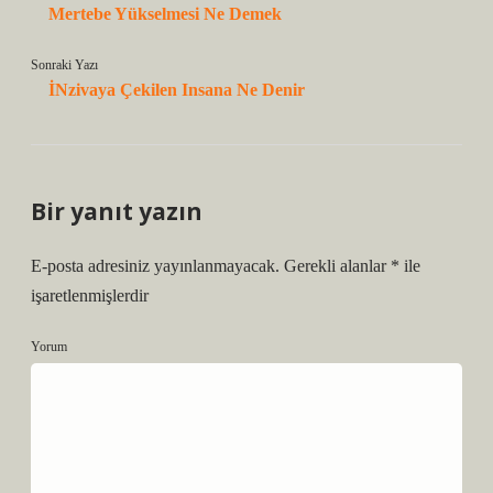
Mertebe Yükselmesi Ne Demek
Sonraki Yazı
İNzivaya Çekilen Insana Ne Denir
Bir yanıt yazın
E-posta adresiniz yayınlanmayacak.
Gerekli alanlar
*
ile
işaretlenmişlerdir
Yorum