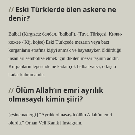
Eski Türklerde ölen askere ne
denir?
Balbal (Kırgızca: балбал, [bɑɫbɑɫ]), (Tuva Türkçesi: Кижи-
көжээ / Kiji köjee) Eski Türkçede mezarın veya bazı
kurganların etrafına kişiyi anmak ve hayattayken öldürdüğü
insanları sembolize etmek için dikilen mezar taşının adıdır.
Kurganların tepesinde ne kadar çok balbal varsa, o kişi o
kadar kahramandır.
Ölüm Allah’ın emri ayrılık
olmasaydı kimin şiiri?
@sinemadergi | “Ayrılık olmasaydı ölüm Allah’ın emri
olurdu.” Orhan Veli Kanık | Instagram.