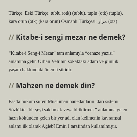
Türkçe: Eski Türkçe: tublu‎ (otk) (tublu), tuplu‎ (otk) (tuplu),
kara orun‎ (otk) (kara orun) Osmanlı Türkçesi: مزار‎ (ota)
Kitabe-i sengi mezar ne demek?
“Kitabe-i Seng-i Mezar” tam anlamıyla “cenaze yazısı”
anlamına gelir. Orhan Veli’nin sokaktaki adam ve günlük
yaşam hakkındaki önemli şiiridir.
Mahzen ne demek din?
Fas’ta hüküm süren Müslüman hanedanların idari sistemi.
Sözlükte “bir şeyi saklamak veya biriktirmek” anlamına gelen
hazn kökünden gelen bir yer adı olan kelimenin kavramsal
anlamı ilk olarak Ağlebî Emiri I tarafından kullanılmıştır.