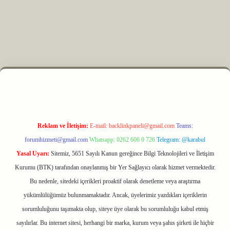
elexbet
Reklam ve İletişim:
E-mail:
backlinkpaneli@gmail.com
Teams:
forumhizmeti@gmail.com
Whatsapp: 0262 606 0 726
Telegram: @karabul
Yasal Uyarı:
Sitemiz, 5651 Sayılı Kanun gereğince Bilgi Teknolojileri ve İletişim
Kurumu (BTK) tarafından onaylanmış bir Yer Sağlayıcı olarak hizmet vermektedir.
Bu nedenle, sitedeki içerikleri proaktif olarak denetleme veya araştırma
yükümlülüğümüz bulunmamaktadır. Ancak, üyelerimiz yazdıkları içeriklerin
sorumluluğunu taşımakta olup, siteye üye olarak bu sorumluluğu kabul etmiş
sayılırlar. Bu internet sitesi, herhangi bir marka, kurum veya şahıs şirketi ile hiçbir