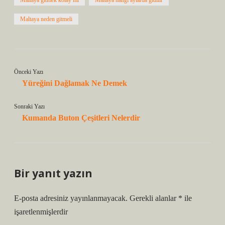
Maltaya gitmek kolay mı
Maltaya hangi aylarda gidilir
Maltaya neden gitmeli
Önceki Yazı
Yüreğini Dağlamak Ne Demek
Sonraki Yazı
Kumanda Buton Çeşitleri Nelerdir
Bir yanıt yazın
E-posta adresiniz yayınlanmayacak.
Gerekli alanlar
*
ile
işaretlenmişlerdir