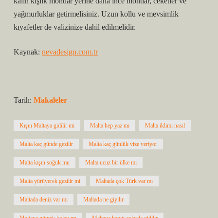
kalın kışlık montlar yerine daha ince montlar, ceketler ve
yağmurluklar getirmelisiniz. Uzun kollu ve mevsimlik
kıyafetler de valizinize dahil edilmelidir.
Kaynak:
nevadesign.com.tr
Tarih:
Makaleler
Kışın Maltaya gidilir mi
Malta hep yaz mı
Malta iklimi nasıl
Malta kaç günde gezilir
Malta kaç günlük vize veriyor
Malta kışın soğuk mu
Malta ucuz bir ülke mi
Malta yürüyerek gezilir mi
Maltada çok Türk var mı
Maltada deniz var mı
Maltada ne giyilir