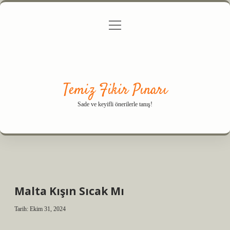
menüyü
Anasayfa
Gizlilik Politikası
Yasal Uyarı
aç
Hakkımızda
Temiz Fikir Pınarı
Sade ve keyifli önerilerle tanış!
Malta Kışın Sıcak Mı
Tarih: Ekim 31, 2024