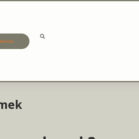
kkımızda
betci
vdcasino gün
emek