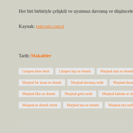
Her biri birbiriyle çelişkili ve uyumsuz davranış ve düşünceler
Kaynak:
estecom.com.tr
Tarih:
Makaleler
Lümpen kime denir
Lümpen kişi ne demek
Marjinal alan ne demek
Marjinal bir insan ne demek
Marjinal davranış nedir
Marjinal dur
Marjinal fikir ne demek
Marjinal getiri nedir
Marjinal kalmak ne 
Marjinal ne demek örnek
Marjinal tarz ne demek
Marjinal tarz nedi