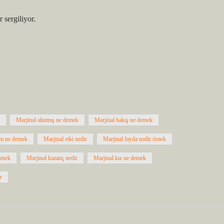
 sergiliyor.
Marjinal alınmış ne demek
Marjinal bakış ne demek
um ne demek
Marjinal etki nedir
Marjinal fayda nedir örnek
demek
Marjinal kazanç nedir
Marjinal kız ne demek
r