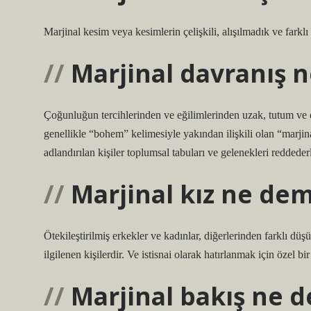
Marjinal kesim veya kesimlerin çelişkili, alışılmadık ve farklı
Marjinal davranış n
Çoğunluğun tercihlerinden ve eğilimlerinden uzak, tutum ve dav
genellikle “bohem” kelimesiyle yakından ilişkili olan “marjinal
adlandırılan kişiler toplumsal tabuları ve gelenekleri reddederl
Marjinal kız ne de
Ötekileştirilmiş erkekler ve kadınlar, diğerlerinden farklı düş
ilgilenen kişilerdir. Ve istisnai olarak hatırlanmak için özel b
Marjinal bakış ne 