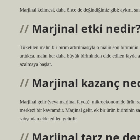
Marjinal kelimesi, daha önce de değindiğimiz gibi; aykırı, sın
Marjinal etki nedir
Tüketilen malın bir birim artırılmasıyla o malın son biriminin
arttıkça, malın her daha büyük biriminden elde edilen fayda az
azalmaya başlar.
Marjinal kazanç ne
Marjinal gelir (veya marjinal fayda), mikroekonomide ürün satı
merkezi bir kavramdır. Marjinal gelir, ek bir ürün biriminin sa
satışından elde edilen gelirdir.
Marjinal tarz ne d