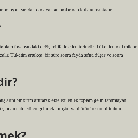
ırları aşan, sıradan olmayan anlamlarında kullanılmaktadır.
?
 toplam faydasındaki değişimi ifade eden terimdir. Tüketilen mal miktarı
alır. Tüketim arttıkça, bir süre sonra fayda sıfıra düşer ve sonra
dir?
şlarını bir birim artırarak elde edilen ek toplam geliri tanımlayan
tışından elde edilen gelirdeki artıştır, yani ürünün son biriminin
emek?