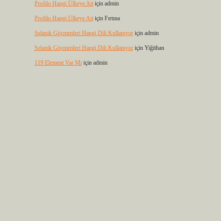
Profilo Hangi Ülkeye Ait
için
admin
Profilo Hangi Ülkeye Ait
için
Fırtına
Selanik Göçmenleri Hangi Dili Kullanıyor
için
admin
Selanik Göçmenleri Hangi Dili Kullanıyor
için
Yiğithan
119 Element Var Mı
için
admin