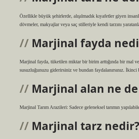
Özellikle büyük şehirlerde, alışılmadık kıyafetler giyen insa
dövmeler, makyajlar veya saç stilleriyle kendi tarzını yaratanlar
Marjinal fayda ned
Marjinal fayda, tüketilen miktar bir birim arttığında bir mal v
susuzluğunuzu giderirsiniz ve bundan faydalanırsınız. İkinci b
Marjinal alan ne d
Marjinal Tarım Arazileri: Sadece geleneksel tarımın yapılabile
Marjinal tarz nedir