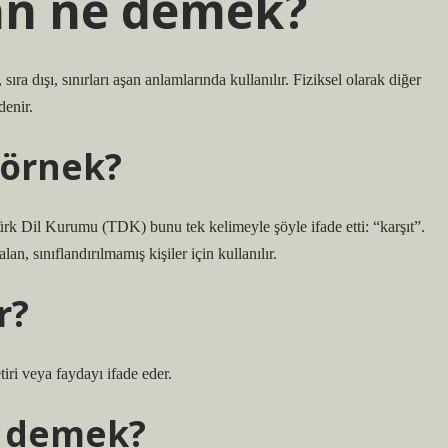
san ne demek?
sıra dışı, sınırları aşan anlamlarında kullanılır. Fiziksel olarak diğer
denir.
 örnek?
rk Dil Kurumu (TDK) bunu tek kelimeyle şöyle ifade etti: “karşıt”.
n, sınıflandırılmamış kişiler için kullanılır.
r?
tiri veya faydayı ifade eder.
e demek?