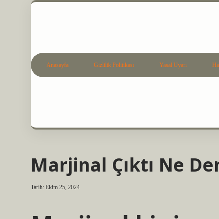
Anasayfa
Gizlilik Politikası
Yasal Uyarı
Ha
Marjinal Çıktı Ne D
Tarih: Ekim 25, 2024