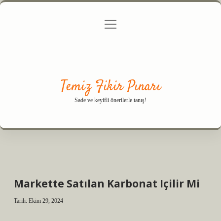
menüyü
Anasayfa
Gizlilik Politikası
Yasal Uyarı
aç
Hakkımızda
Temiz Fikir Pınarı
Sade ve keyifli önerilerle tanış!
Markette Satılan Karbonat Içilir Mi
Tarih: Ekim 29, 2024