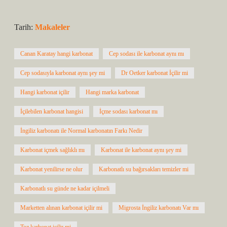
Tarih:
Makaleler
Canan Karatay hangi karbonat
Cep sodası ile karbonat aynı mı
Cep sodasıyla karbonat aynı şey mi
Dr Oetker karbonat İçilir mi
Hangi karbonat içilir
Hangi marka karbonat
İçilebilen karbonat hangisi
İçme sodası karbonat mı
İngiliz karbonatı ile Normal karbonatın Farkı Nedir
Karbonat içmek sağlıklı mı
Karbonat ile karbonat aynı şey mi
Karbonat yenilirse ne olur
Karbonatlı su bağırsakları temizler mi
Karbonatlı su günde ne kadar içilmeli
Marketten alınan karbonat içilir mi
Migrosta İngiliz karbonatı Var mı