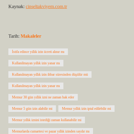
Kaynak:
cinseltakviyem.com.tr
Tarih:
Makaleler
İstifa edince yıllık izin ücreti alınır mı
Kullanilmayan yıllık izin yanar mı
Kullanılmayan yıllık izin ihbar süresinden düşülür mü
Kullanılmayan yıllık izin yanar mı
Memur 30 gün yıllık izni ne zaman hak eder
Memur 5 gün izin alabilir mi
Memur yıllık izin iptal edilebilir mi
Memur yıllık iznini istediği zaman kullanabilir mi
Memurlarda cumartesi ve pazar yıllık izinden sayılır mı