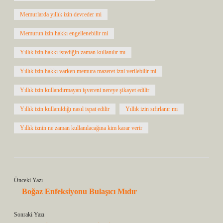
Memurlarda yıllık izin devreder mi
Memurun izin hakkı engellenebilir mi
Yıllık izin hakkı istediğin zaman kullanılır mı
Yıllık izin hakkı varken memura mazeret izni verilebilir mi
Yıllık izin kullandırmayan işvereni nereye şikayet edilir
Yıllık izin kullanıldığı nasıl ispat edilir
Yıllık izin sıfırlanır mı
Yıllık iznin ne zaman kullanılacağına kim karar verir
Önceki Yazı
Boğaz Enfeksiyonu Bulaşıcı Mıdır
Sonraki Yazı