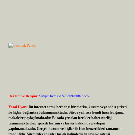
Reklam ve İletişim:
Skype: live:.cid.575569c608265c69
Yasal Uyarı:
Bu internet sitesi, herhangi bir marka, kurum veya şahıs şirketi
ile hiçbir bağlantısı bulunmamaktadır. Sitede yalnızca kendi hazırladığımız
makaleler paylaşılmaktadır. Burada yer alan içerikler haber niteliği
taşımamakta olup, gerçek kurum ve kişiler hakkında paylaşım
yapılmamaktadır. Gerçek kurum ve kişiler ile isim benzerlikleri tamamen
tesadüfidir. Sitemizdeki bilgiler taslak halindedir ve tavsiye niteliği