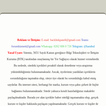
m elexbet
Reklam ve İletişim:
E-mail:
backlinkpaneli@gmail.com
Teams:
forumhizmeti@gmail.com
Whatsapp: 0262 606 0 726
Telegram: @karabul
Yasal Uyarı:
Sitemiz, 5651 Sayılı Kanun gereğince Bilgi Teknolojileri ve İletişim
Kurumu (BTK) tarafından onaylanmış bir Yer Sağlayıcı olarak hizmet vermektedir.
Bu nedenle, sitedeki içerikleri proaktif olarak denetleme veya araştırma
yükümlülüğümüz bulunmamaktadır. Ancak, üyelerimiz yazdıkları içeriklerin
sorumluluğunu taşımakta olup, siteye üye olarak bu sorumluluğu kabul etmiş
sayılırlar. Bu internet sitesi, herhangi bir marka, kurum veya şahıs şirketi ile hiçbir
bağlantısı bulunmamaktadır. Sitede yalnızca kendi hazırladığımız makaleler
paylaşılmaktadır. Burada yer alan içerikler haber niteliği taşımamakta olup, gerçek
kurum ve kişiler hakkında paylaşım yapılmamaktadır. Gerçek kurum ve kişiler ile