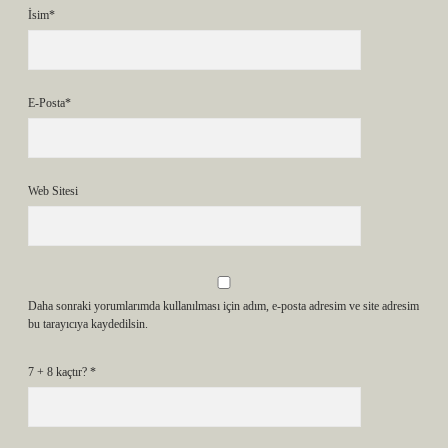
İsim*
E-Posta*
Web Sitesi
Daha sonraki yorumlarımda kullanılması için adım, e-posta adresim ve site adresim
bu tarayıcıya kaydedilsin.
7 + 8 kaçtır?
*