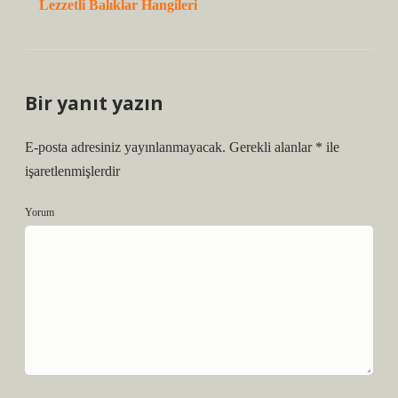
Lezzetli Balıklar Hangileri
Bir yanıt yazın
E-posta adresiniz yayınlanmayacak.
Gerekli alanlar
*
ile
işaretlenmişlerdir
Yorum