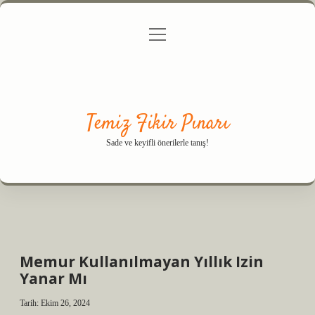
menüyü
Anasayfa
Gizlilik Politikası
Yasal Uyarı
aç
Hakkımızda
Temiz Fikir Pınarı
Sade ve keyifli önerilerle tanış!
Memur Kullanılmayan Yıllık Izin
Yanar Mı
Tarih: Ekim 26, 2024