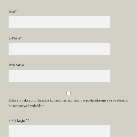
İsim*
E-Posta*
Web Sitesi
Daha sonraki yorumlarımda kullanılması için adım, e-posta adresim ve site adresim
bu tarayıcıya kaydedilsin.
7 + 8 kaçtır?
*