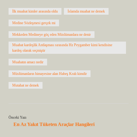
İlk muahat kimler arasında oldu
İslamda muahat ne demek
Medine Sözleşmesi gerçek mi
Mekkeden Medineye göç eden Müslümanlara ne denir
Muahat kardeşlik Antlaşması sırasında Hz Peygamber kimi kendisine
kardeş olarak seçmiştir
Muahatın amacı nedir
Müslümanların himayesine alan Habeş Kralı kimdir
Mutahat ne demek
Önceki Yazı
En Az Yakıt Tüketen Araçlar Hangileri