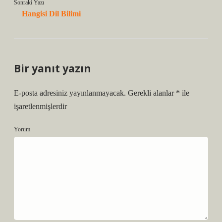
Sonraki Yazı
Hangisi Dil Bilimi
Bir yanıt yazın
E-posta adresiniz yayınlanmayacak.
Gerekli alanlar
*
ile
işaretlenmişlerdir
Yorum