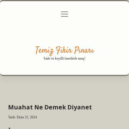
menüyü
Anasayfa
Gizlilik Politikası
Yasal Uyarı
aç
Hakkımızda
Temiz Fikir Pınarı
Sade ve keyifli önerilerle tanış!
Muahat Ne Demek Diyanet
Tarih: Ekim 31, 2024