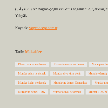
(ﻧﻐﻤﺎﺕ) i. (Ar. naġme-çoğul eki -āt is naġamāt ile) Şarkılar, ezgiler: Bülbül, sen üzülme, ne olur söylemeyi bırakma (Şeyhülislâm
Yahyâ).
Kaynak:
vogconcept.com.tr
Tarih:
Makaleler
Dinen mundar ne demek
Kuranda murdar ne demek
Mansıp ne de
Mundar adam ne demek
Mundar diye kime denir
Mundar edermiş
Mundar kadın ne demek
Mundar ne demek Osmanlıca
Murdar git
Murdar ne demek TDK
Murdar olmak ne demek
Murdar TDK ne