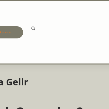
kkımızda
betci
vdcasino gün
 Gelir