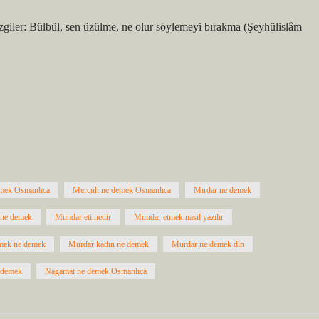
mek Osmanlıca
Mercuh ne demek Osmanlıca
Mırdar ne demek
 ne demek
Mundar eti nedir
Mundar etmek nasıl yazılır
mek ne demek
Murdar kadın ne demek
Murdar ne demek din
 demek
Nagamat ne demek Osmanlıca