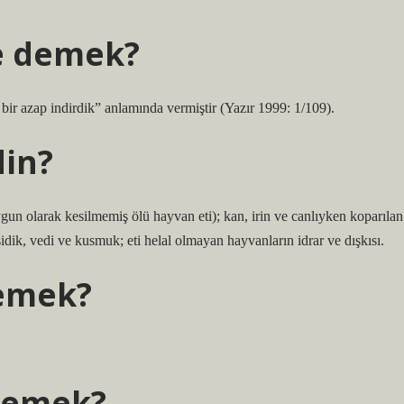
e demek?
bir azap indirdik” anlamında vermiştir (Yazır 1999: 1/109).
in?
gun olarak kesilmemiş ölü hayvan eti); kan, irin ve canlıyken koparılan
 sidik, vedi ve kusmuk; eti helal olmayan hayvanların idrar ve dışkısı.
demek?
demek?