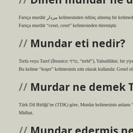
Farsça murdār مردار kelimesinden ödünç alınmış bir kelimedir ve “dini veya ahlaki olarak kirli, pis” anlamına gelir. Bu kelime Orta
Farsça murdār “ceset, ceset” kelimesinden türemiştir.
Mundar eti nedir?
Trefa veya Taref (İbranice: טרף, “trehf”), Yahudilikte, bir yiyeceğin tüketilmesinin dini kurallara göre yasak olduğu durum (mundar).
Bu kelime “koşer” kelimesinin zıttı olarak kullanılır. Genel 
Murdar ne demek 
Türk Dil Birliği’ne (TDK) göre, Murdar kelimesinin anlamı “
Midhat.
Mundar edermiş n