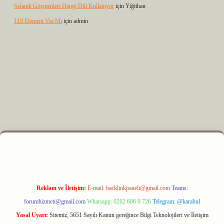
Selanik Göçmenleri Hangi Dili Kullanıyor
için
Yiğithan
119 Element Var Mı
için
admin
.xyz
m elexbet
Reklam ve İletişim:
E-mail:
backlinkpaneli@gmail.com
Teams:
forumhizmeti@gmail.com
Whatsapp: 0262 606 0 726
Telegram: @karabul
Yasal Uyarı:
Sitemiz, 5651 Sayılı Kanun gereğince Bilgi Teknolojileri ve İletişim