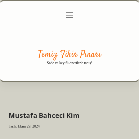
menüyü
Anasayfa
Gizlilik Politikası
Yasal Uyarı
aç
Hakkımızda
Temiz Fikir Pınarı
Sade ve keyifli önerilerle tanış!
Mustafa Bahceci Kim
Tarih: Ekim 29, 2024