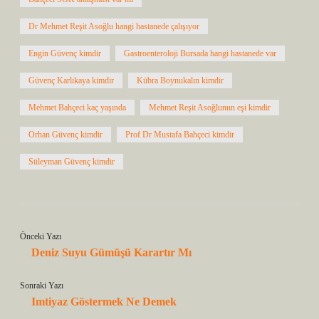
Dr Mehmet Reşit Asoğlu hangi hastanede çalışıyor
Engin Güvenç kimdir
Gastroenteroloji Bursada hangi hastanede var
Güvenç Karlıkaya kimdir
Kübra Boynukalın kimdir
Mehmet Bahçeci kaç yaşında
Mehmet Reşit Asoğlunun eşi kimdir
Orhan Güvenç kimdir
Prof Dr Mustafa Bahçeci kimdir
Süleyman Güvenç kimdir
Önceki Yazı
Deniz Suyu Gümüşü Karartır Mı
Sonraki Yazı
Imtiyaz Göstermek Ne Demek