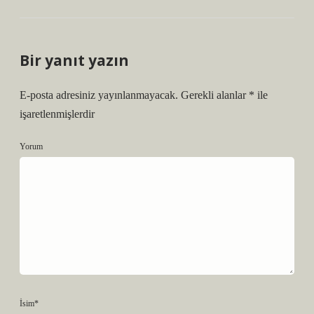
Bir yanıt yazın
E-posta adresiniz yayınlanmayacak.
Gerekli alanlar
*
ile
işaretlenmişlerdir
Yorum
İsim*