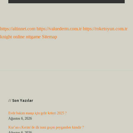
https://altinnet.com
https://valuederm.com.tr
https://roketoyun.com.tr
knight online
nttgame
Sitemap
Sidebar
Son Yazılar
Evde bakım maaşı için gelir kriteri 2025 ?
Ağustos 6, 2026
Kur’an-ı Kerim’de ilk ismi geçen peygamber kimdir ?
Ağustos 6, 2026