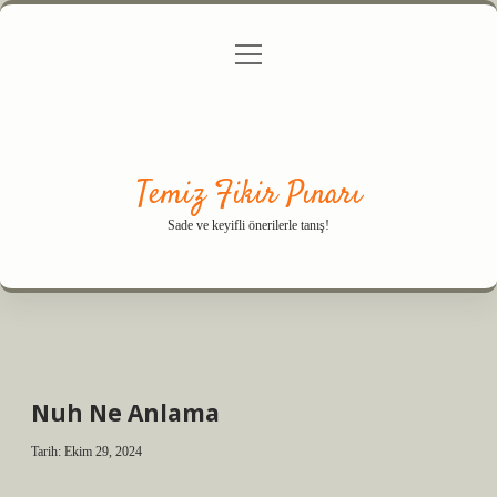
menüyü
Anasayfa
Gizlilik Politikası
Yasal Uyarı
aç
Hakkımızda
Temiz Fikir Pınarı
Sade ve keyifli önerilerle tanış!
Nuh Ne Anlama
Tarih: Ekim 29, 2024