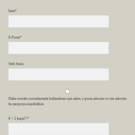
İsim*
E-Posta*
Web Sitesi
Daha sonraki yorumlarımda kullanılması için adım, e-posta adresim ve site adresim
bu tarayıcıya kaydedilsin.
6 + 2 kaçtır?
*