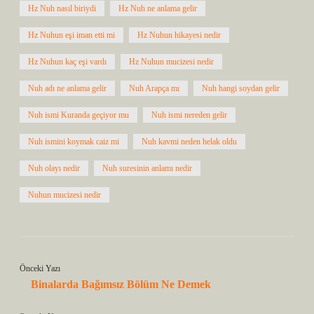
Hz Nuh nasıl biriydi
Hz Nuh ne anlama gelir
Hz Nuhun eşi iman etti mi
Hz Nuhun hikayesi nedir
Hz Nuhun kaç eşi vardı
Hz Nuhun mucizesi nedir
Nuh adı ne anlama gelir
Nuh Arapça mı
Nuh hangi soydan gelir
Nuh ismi Kuranda geçiyor mu
Nuh ismi nereden gelir
Nuh ismini koymak caiz mi
Nuh kavmi neden helak oldu
Nuh olayı nedir
Nuh suresinin anlamı nedir
Nuhun mucizesi nedir
Önceki Yazı
Binalarda Bağımsız Bölüm Ne Demek