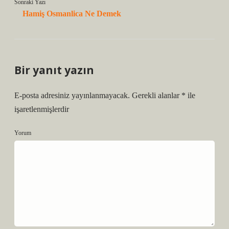
Sonraki Yazı
Hamiş Osmanlica Ne Demek
Bir yanıt yazın
E-posta adresiniz yayınlanmayacak.
Gerekli alanlar
*
ile
işaretlenmişlerdir
Yorum