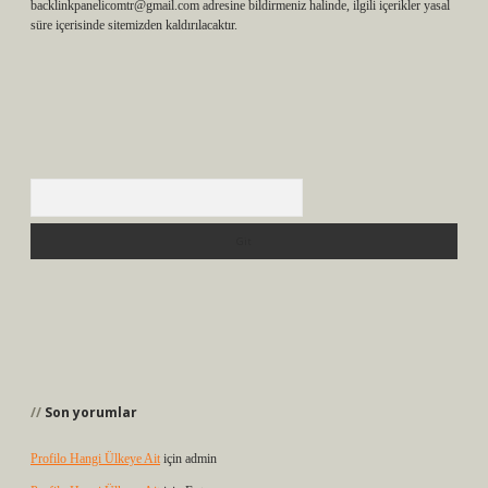
backlinkpanelicomtr@gmail.com
adresine bildirmeniz halinde, ilgili içerikler yasal
süre içerisinde sitemizden kaldırılacaktır.
Arama
Son yorumlar
Profilo Hangi Ülkeye Ait
için
admin