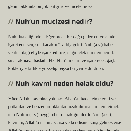
gemi hakkında birçok tartışma ve inceleme var.
Nuh’un mucizesi nedir?
Nuh dua ettiğinde; “Eğer orada bir dağa gidersen ve elinle
işaret edersen, su akacaktır.” vahiy geldi. Nuh (a.s.) haber
verilen dağı eliyle işaret edince, dağın eteklerinden berrak
sular akmaya başladı. Hz. Nuh’un emri ve işaretiyle ağaçlar
kökleriyle birlikte yükselip başka bir yerde durdular.
Nuh kavmi neden helak oldu?
Yüce Allah, kavmine yalnızca Allah’a ibadet etmelerini ve
putlardan ve benzeri ortaklardan uzak durmalarını emretmek
için Nuh’u (a.s.) peygamber olarak gönderdi. Nuh (a.s.),
kavmini, Allah’a inanmazlarsa ve kendisine karşı gelmezlerse
Allah’ın onları büyük bir azap ile cezalandıracağı tehdidinde