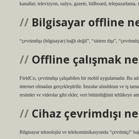
kanallar; televizyon, radyo, gazete, billboard, telepazarlama, t
Bilgisayar offline 
“çevrimdışı (bilgisayar) bağlı değil”, “sistem dışı”, “çevrimdı
Offline çalışmak n
FieldCo, çevrimdışı çalışabilen bir mobil uygulamadır. Bu a
internet olmadan gerçekleştirilir. İmzalar alındıktan ve iş ta
resimler ve videolar gibi ekler, veri bütünlüğünü tehlikeye a
Cihaz çevrimdışı n
Bilgisayar teknolojisi ve telekomünikasyonda “çevrimiçi” bağl