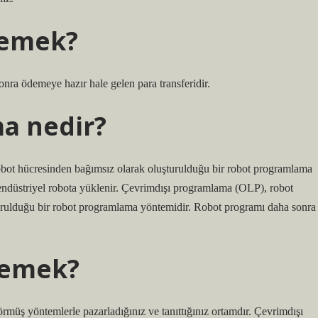
demek?
onra ödemeye hazır hale gelen para transferidir.
a nedir?
bot hücresinden bağımsız olarak oluşturulduğu bir robot programlama
endüstriyel robota yüklenir. Çevrimdışı programlama (OLP), robot
urulduğu bir robot programlama yöntemidir. Robot programı daha sonra
demek?
örmüş yöntemlerle pazarladığınız ve tanıttığınız ortamdır. Çevrimdışı