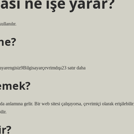
sı ne işe yarar?
llanılır.
 ne?
yarengisiz9Bilgisayarçevrimdışı23 satır daha
demek?
a anlamına gelir. Bir web sitesi çalışıyorsa, çevrimiçi olarak erişilebilir
lir.
ir?