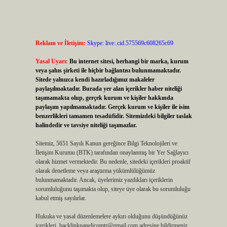
Reklam ve İletişim:
Skype: live:.cid.575569c608265c69
Yasal Uyarı:
Bu internet sitesi, herhangi bir marka, kurum
veya şahıs şirketi ile hiçbir bağlantısı bulunmamaktadır.
Sitede yalnızca kendi hazırladığımız makaleler
paylaşılmaktadır. Burada yer alan içerikler haber niteliği
taşımamakta olup, gerçek kurum ve kişiler hakkında
paylaşım yapılmamaktadır. Gerçek kurum ve kişiler ile isim
benzerlikleri tamamen tesadüfidir. Sitemizdeki bilgiler taslak
halindedir ve tavsiye niteliği taşımazlar.
Sitemiz, 5651 Sayılı Kanun gereğince Bilgi Teknolojileri ve
İletişim Kurumu (BTK) tarafından onaylanmış bir Yer Sağlayıcı
olarak hizmet vermektedir. Bu nedenle, sitedeki içerikleri proaktif
olarak denetleme veya araştırma yükümlülüğümüz
bulunmamaktadır. Ancak, üyelerimiz yazdıkları içeriklerin
sorumluluğunu taşımakta olup, siteye üye olarak bu sorumluluğu
kabul etmiş sayılırlar.
Hukuka ve yasal düzenlemelere aykırı olduğunu düşündüğünüz
içerikleri,
backlinkpanelicomtr@gmail.com
adresine bildirmeniz