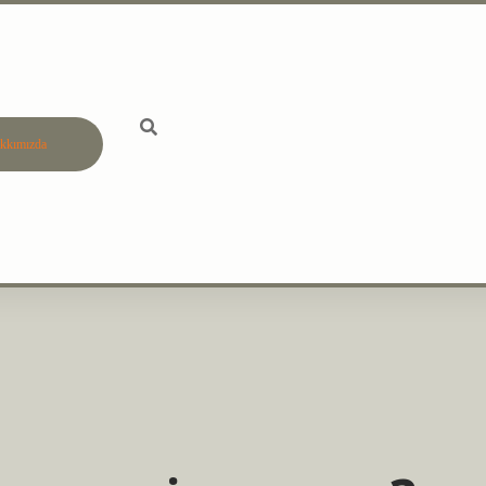
kkımızda
betci
vdcasino gün