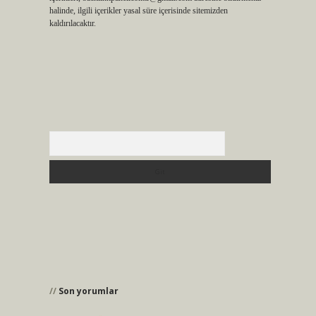
halinde, ilgili içerikler yasal süre içerisinde sitemizden
kaldırılacaktır.
Arama
Son yorumlar