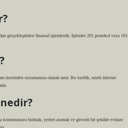
r?
dan gerçekleştirilen finansal işlemlerdir. İşlemler 201 protokol veya 101
?
 üzerinden oynamanıza olanak tanır. Bu özellik, sınırlı internet
dır.
 nedir?
la konumunuzu bulmak, yerleri aramak ve güvenli bir şekilde evinize
niz.