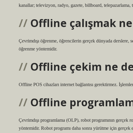
kanallar; televizyon, radyo, gazete, billboard, telepazarlama, t
Offline çalışmak ne
Çevrimdışı öğrenme, öğrencilerin gerçek dünyada derslere, sem
öğrenme yöntemidir.
Offline çekim ne 
Offline POS cihazları internet bağlantısı gerektirmez. İşlemler
Offline programlam
Çevrimdışı programlama (OLP), robot programının gerçek ro
yöntemidir. Robot programı daha sonra yürütme için gerçek 