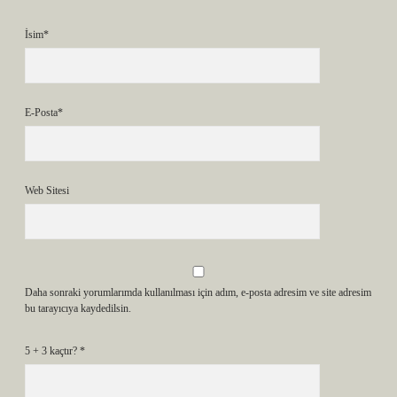
İsim*
E-Posta*
Web Sitesi
Daha sonraki yorumlarımda kullanılması için adım, e-posta adresim ve site adresim
bu tarayıcıya kaydedilsin.
5 + 3 kaçtır?
*