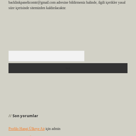
backlinkpanelicomtr@gmail.com
adresine bildirmeniz halinde, ilgili içerikler yasal
süre içerisinde sitemizden kaldırılacaktır.
Arama
Son yorumlar
Profilo Hangi Ülkeye Ait
için
admin