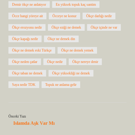
Demir ökçe ne anlatıyor
En yüksek topuk kaç santim
Öcce hangi yöreye ait
Öcceye ne konur
Ökçe darlığı nedir
Ökçe erozyonu nedir
Ökçe eziği ne demek
Ökçe içinde ne var
Ökçe kapağı nedir
Ökçe ne demek din
Ökçe ne demek eski Türkçe
Ökçe ne demek yemek
Ökçe neden çatlar
Ökçe nedir
Ökçe nereye denir
Ökçe taban ne demek
Ökçe yüksekliği ne demek
Saya nedir TDK
Topuk ne anlama gelir
Önceki Yazı
Islamda Aşk Var Mı