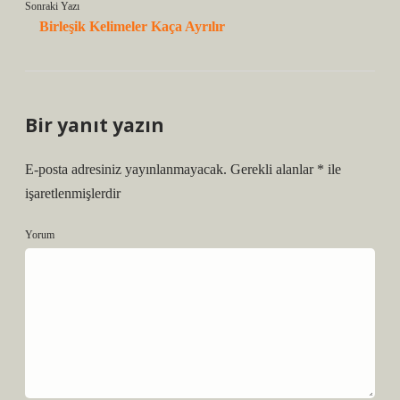
Sonraki Yazı
Birleşik Kelimeler Kaça Ayrılır
Bir yanıt yazın
E-posta adresiniz yayınlanmayacak.
Gerekli alanlar
*
ile
işaretlenmişlerdir
Yorum