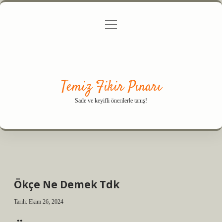
menüyü
Anasayfa
Gizlilik Politikası
Yasal Uyarı
aç
Hakkımızda
Temiz Fikir Pınarı
Sade ve keyifli önerilerle tanış!
Ökçe Ne Demek Tdk
Tarih: Ekim 26, 2024