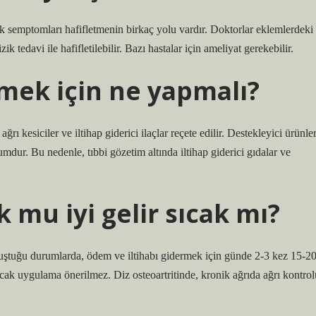
cak semptomları hafifletmenin birkaç yolu vardır. Doktorlar eklemlerdeki
ik tedavi ile hafifletilebilir. Bazı hastalar için ameliyat gerekebilir.
mek için ne yapmalı?
rı kesiciler ve iltihap giderici ilaçlar reçete edilir. Destekleyici ürünler
mdur. Bu nedenle, tıbbi gözetim altında iltihap giderici gıdalar ve
mu iyi gelir sıcak mı?
k oluştuğu durumlarda, ödem ve iltihabı gidermek için günde 2-3 kez 15-2
k uygulama önerilmez. Diz osteoartritinde, kronik ağrıda ağrı kontrol