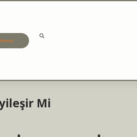
kkımızda
betci
vdcasino gü
ileşir Mi