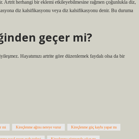
ir. Artrit herhangi bir eklemi etkileyebilmesine rağmen çoğunlukla diz,
fikasyona diz kalsifikasyonu veya diz kalsifikasyonu denir. Bu duruma
ğinden geçer mi?
 iyileşmez. Hayatımızı artrite göre düzenlemek faydalı olsa da bir
r mi
Kireçlenme ağrısı nereye vurur
Kireçlenme güç kaybı yapar mı