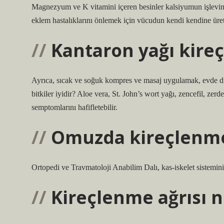
Magnezyum ve K vitamini içeren besinler kalsiyumun işlevini y
eklem hastalıklarını önlemek için vücudun kendi kendine üret
Kantaron yağı kireç
Ayrıca, sıcak ve soğuk kompres ve masaj uygulamak, evde diz os
bitkiler iyidir? Aloe vera, St. John’s wort yağı, zencefil, zer
semptomlarını hafifletebilir.
Omuzda kireçlenme
Ortopedi ve Travmatoloji Anabilim Dalı, kas-iskelet sistemini
Kireçlenme ağrısı 