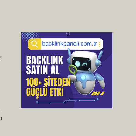
:
0
ü