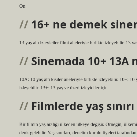
On
16+ ne demek sine
13 yaş altı izleyiciler filmi aileleriyle birlikte izleyebilir. 13 y
Sinemada 10+ 13A 
10A: 10 yaş altı kişiler aileleriyle birlikte izleyebilir. 10+: 10 
izleyebilir. 13+: 13 yaş ve üzeri izleyiciler için.
Filmlerde yaş sınırı
Bir filmin yaş aralığı ülkeden ülkeye değişir. Örneğin, ülkemi
denk gelebilir. Yaş sınırları, denetim kurulu üyeleri tarafından