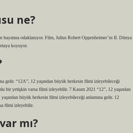
su ne?
n hayatına odaklanıyor. Film, Julius Robert Oppenheimer’ın II. Dünya
ortaya koyuyor.
?
na gelir. “12A”, 12 yaşından büyük herkesin filmi izleyebileceği
lu bir yetişkin varsa filmi izleyebilir. 7 Kasım 2021 “12”, 12 yaşından
 yaşından büyük herkesin filmi izleyebileceği anlamına gelir. 12
 filmi izleyebilir.
 var mı?