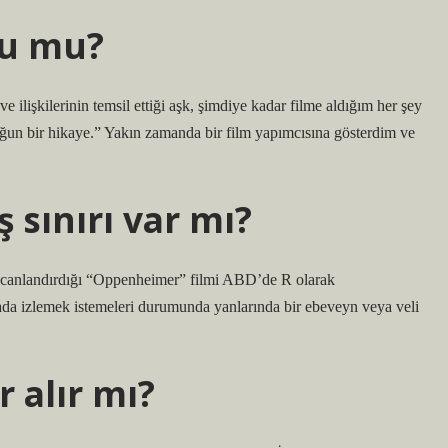
u mu?
 ilişkilerinin temsil ettiği aşk, şimdiye kadar filme aldığım her şey
ğun bir hikaye.” Yakın zamanda bir film yapımcısına gösterdim ve
sınırı var mı?
ı canlandırdığı “Oppenheimer” filmi ABD’de R olarak
emada izlemek istemeleri durumunda yanlarında bir ebeveyn veya veli
 alır mı?