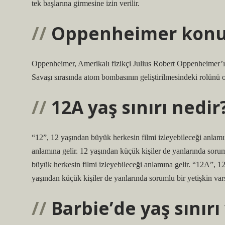
tek başlarına girmesine izin verilir.
Oppenheimer konu
Oppenheimer, Amerikalı fizikçi Julius Robert Oppenheimer’ı
Savaşı sırasında atom bombasının geliştirilmesindeki rolünü 
12A yaş sınırı nedir
“12”, 12 yaşından büyük herkesin filmi izleyebileceği anlamı
anlamına gelir. 12 yaşından küçük kişiler de yanlarında sorum
büyük herkesin filmi izleyebileceği anlamına gelir. “12A”, 12
yaşından küçük kişiler de yanlarında sorumlu bir yetişkin varsa
Barbie’de yaş sınırı