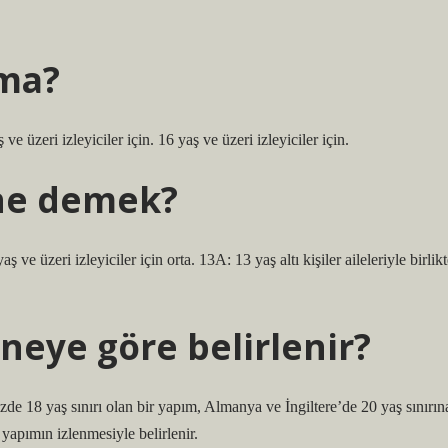
ma?
aş ve üzeri izleyiciler için. 16 yaş ve üzeri izleyiciler için.
ne demek?
yaş ve üzeri izleyiciler için orta. 13A: 13 yaş altı kişiler aileleriyle birlik
 neye göre belirlenir?
zde 18 yaş sınırı olan bir yapım, Almanya ve İngiltere’de 20 yaş sınırın
 yapımın izlenmesiyle belirlenir.