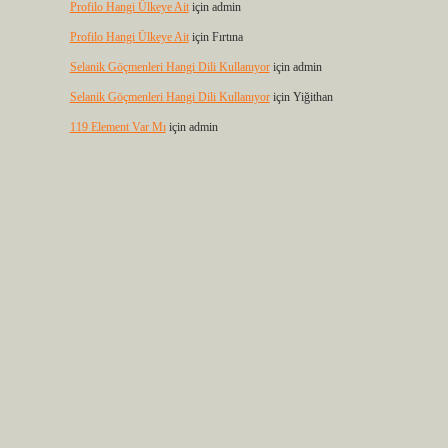
Profilo Hangi Ülkeye Ait
için
admin
Profilo Hangi Ülkeye Ait
için
Fırtına
Selanik Göçmenleri Hangi Dili Kullanıyor
için
admin
Selanik Göçmenleri Hangi Dili Kullanıyor
için
Yiğithan
119 Element Var Mı
için
admin