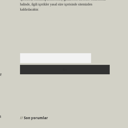
halinde, ilgili içerikler yasal süre içerisinde sitemizden
kaldırılacaktır.
Arama
te
a
Son yorumlar