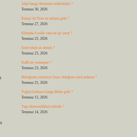
Altın hangi elementin sembolüdür ?
Temmuz 30, 2026
Kürtçe’de Firaz ne anlama gelir ?
Temmuz 27, 2026
Klimada 4 yollu vana ne işe yarar ?
Temmuz 25, 2026
Entel erkek ne demek ?
Temmuz 25, 2026
Kalbi ne yumuşatır ?
Temmuz 23, 2026
ı
Bebeğimin yürümeye hazır olduğunu nasıl anlarım ?
Temmuz 21, 2026
Yoğurt kelimesi hangi dilden gelir ?
Temmuz 15, 2026
Yapı düzensizlikleri nelerdir ?
Temmuz 14, 2026
m