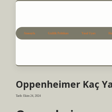
Anasayfa
Gizlilik Politikası
Yasal Uyarı
Ha
Oppenheimer Kaç Y
Tarih: Ekim 24, 2024