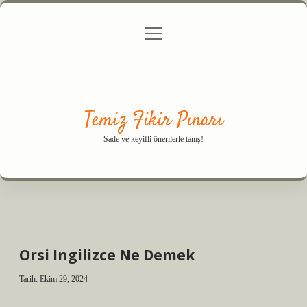
menüyü
Anasayfa
Gizlilik Politikası
Yasal Uyarı
aç
Hakkımızda
Temiz Fikir Pınarı
Sade ve keyifli önerilerle tanış!
Orsi Ingilizce Ne Demek
Tarih: Ekim 29, 2024