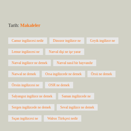
Tarih:
Makaleler
Camur ingilizcesi nedir
Dinozor ingilizce ne
Geyik ingilizce ne
Lemur ingilizcesi ne
Narval dişi ne işe yarar
Narval ingilizce ne demek
Narval nasıl bir hayvandır
Narwal ne demek
Orsa ingilizcede ne demek
Örsü ne demek
Örsün ingilizcesi ne
OSR ne demek
Salyangoz ingilizce ne demek
Saman ingilizcede ne
Sergen ingilizcede ne demek
Seval ingilizce ne demek
Sıçan ingilizcesi ne
Walrus Türkçesi nedir