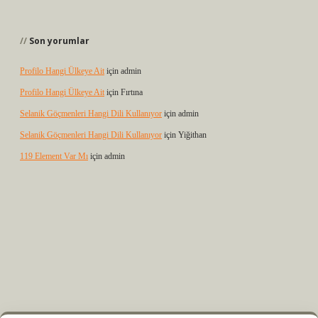
Son yorumlar
Profilo Hangi Ülkeye Ait
için
admin
Profilo Hangi Ülkeye Ait
için
Fırtına
Selanik Göçmenleri Hangi Dili Kullanıyor
için
admin
Selanik Göçmenleri Hangi Dili Kullanıyor
için
Yiğithan
119 Element Var Mı
için
admin
yz
m elexbet