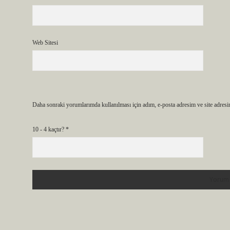
Web Sitesi
Daha sonraki yorumlarımda kullanılması için adım, e-posta adresim ve site adresi
10 - 4 kaçtır?
*