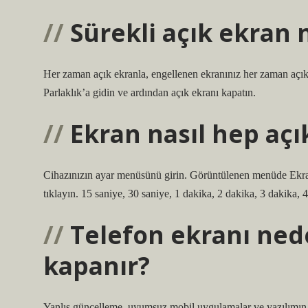
Sürekli açık ekran n
Her zaman açık ekranla, engellenen ekranınız her zaman açık
Parlaklık’a gidin ve ardından açık ekranı kapatın.
Ekran nasıl hep açık
Cihazınızın ayar menüsünü girin. Görüntülenen menüde Ekra
tıklayın. 15 saniye, 30 saniye, 1 dakika, 2 dakika, 3 dakika, 
Telefon ekranı ned
kapanır?
Yanlış güncelleme, uyumsuz mobil uygulamalar ve yazılımın d