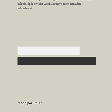
halinde, ilgili içerikler yasal süre içerisinde sitemizden
kaldırılacaktır.
Arama
Son yorumlar