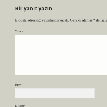
Bir yanıt yazın
E-posta adresiniz yayınlanmayacak.
Gerekli alanlar
*
ile işar
Yorum
İsim*
E-Posta*