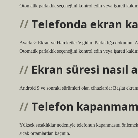
Otomatik parlaklık seçeneğini kontrol edin veya işareti kaldır
Telefonda ekran ka
Ayarlar> Ekran ve Hareketler’e gidin. Parlaklığa dokunun. Aya
Otomatik parlaklık seçeneğini kontrol edin veya işareti kaldır
Ekran süresi nasıl a
Android 9 ve sonraki sürümleri olan cihazlarda: Başlat ekra
Telefon kapanmama
Yüksek sıcaklıklar nedeniyle telefonun kapanmasını önlemek
sıcak ortamlardan kaçının.