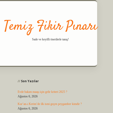
Temiz Fikir Pınarı
Sade ve keyifli önerilerle tanış!
Sidebar
 güncel giriş
ilbet casino
ilbet yeni giriş
Betexper giriş adresi
betexper.xy
Son Yazılar
Evde bakım maaşı için gelir kriteri 2025 ?
Ağustos 6, 2026
Kur’an-ı Kerim’de ilk ismi geçen peygamber kimdir ?
Ağustos 6, 2026