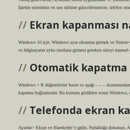
İşletim sisteminiz en son sürüme güncellenmezse, telefon otom
Ekran kapanması nas
Windows 10 için: Windows ayar ekranına girmek ve Sistem> El
ve bilgisayarın uyku moduna girmesi gereken süreyi manuel ol
Otomatik kapatma n
Windows + R düğmelerine basın ve aşağı – – – -komutundan 
kapatma bağlantısıdır. Bu komutu girdikten sonra Windows, oto
Telefonda ekran ka
Ayarlar> Ekran ve Hareketler’e gidin. Parlaklığa dokunun. Aya