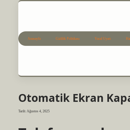
Anasayfa
Gizlilik Politikası
Yasal Uyarı
Ha
Otomatik Ekran Kapa
Tarih: Ağustos 4, 2025