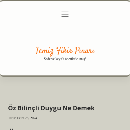
menüyü
Anasayfa
Gizlilik Politikası
Yasal Uyarı
aç
Hakkımızda
Temiz Fikir Pınarı
Sade ve keyifli önerilerle tanış!
Öz Bilinçli Duygu Ne Demek
Tarih: Ekim 26, 2024