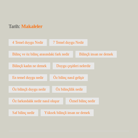
Tarih:
Makaleler
4 Temel duygu Nedir
7 Temel duygu Nedir
Bilinç ve öz bilinç arasındaki fark nedir
Bilinçli insan ne demek
Bilinçli kadın ne demek
Duygu çeşitleri nelerdir
En temel duygu nedir
Öz bilinç nasıl gelişir
Öz bilinçli duygu nedir
Öz bilinçlilik nedir
Öz farkındalık nedir nasıl oluşur
Öznel bilinç nedir
Saf bilinç nedir
Yüksek bilinçli insan ne demek