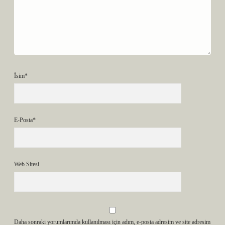
İsim*
E-Posta*
Web Sitesi
Daha sonraki yorumlarımda kullanılması için adım, e-posta adresim ve site adresim