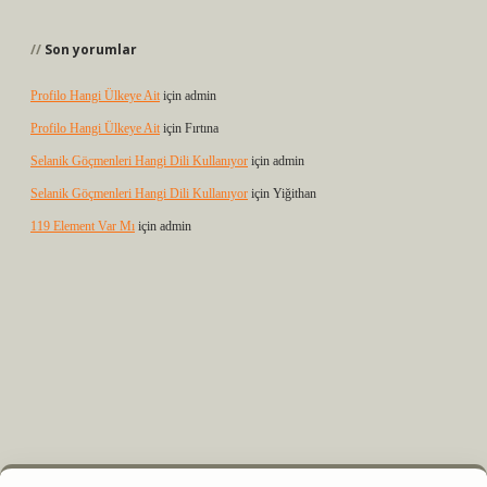
Son yorumlar
Profilo Hangi Ülkeye Ait
için
admin
Profilo Hangi Ülkeye Ait
için
Fırtına
Selanik Göçmenleri Hangi Dili Kullanıyor
için
admin
Selanik Göçmenleri Hangi Dili Kullanıyor
için
Yiğithan
119 Element Var Mı
için
admin
 elexbet