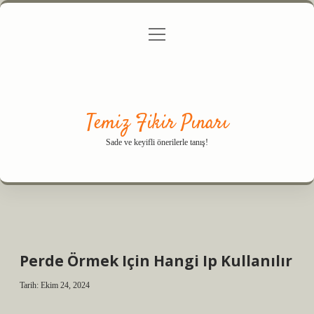
menüyü
Anasayfa
Gizlilik Politikası
Yasal Uyarı
aç
Hakkımızda
Temiz Fikir Pınarı
Sade ve keyifli önerilerle tanış!
Perde Örmek Için Hangi Ip Kullanılır
Tarih: Ekim 24, 2024