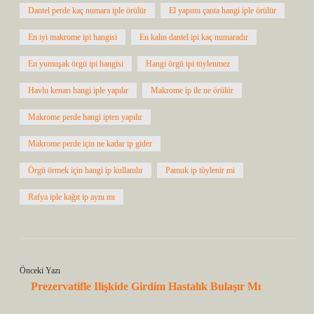
Dantel perde kaç numara iple örülür
El yapımı çanta hangi iple örülür
En iyi makrome ipi hangisi
En kalın dantel ipi kaç numaradır
En yumuşak örgü ipi hangisi
Hangi örgü ipi tüylenmez
Havlu kenarı hangi iple yapılır
Makrome ip ile ne örülür
Makrome perde hangi ipten yapılır
Makrome perde için ne kadar ip gider
Örgü örmek için hangi ip kullanılır
Pamuk ip tüylenir mi
Rafya iple kağıt ip aynı mı
Önceki Yazı
Prezervatifle Ilişkide Girdim Hastalık Bulaşır Mı