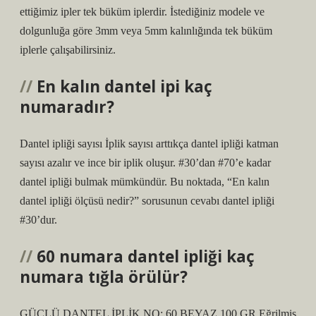
ettiğimiz ipler tek büküm iplerdir. İstediğiniz modele ve
dolgunluğa göre 3mm veya 5mm kalınlığında tek büküm
iplerle çalışabilirsiniz.
En kalın dantel ipi kaç
numaradır?
Dantel ipliği sayısı İplik sayısı arttıkça dantel ipliği katman
sayısı azalır ve ince bir iplik oluşur. #30’dan #70’e kadar
dantel ipliği bulmak mümkündür. Bu noktada, “En kalın
dantel ipliği ölçüsü nedir?” sorusunun cevabı dantel ipliği
#30’dur.
60 numara dantel ipliği kaç
numara tığla örülür?
GÜÇLÜ DANTEL İPLİK NO: 60 BEYAZ 100 GR Eğrilmiş