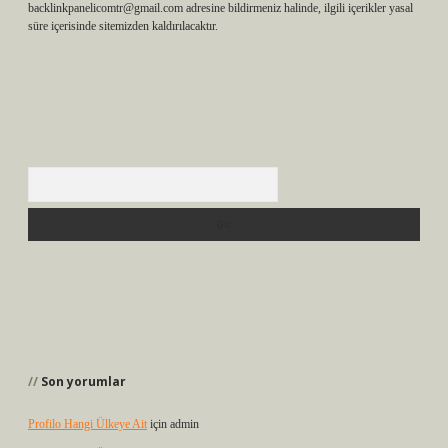
backlinkpanelicomtr@gmail.com
adresine bildirmeniz halinde, ilgili içerikler yasal
süre içerisinde sitemizden kaldırılacaktır.
Arama
Son yorumlar
Profilo Hangi Ülkeye Ait
için
admin