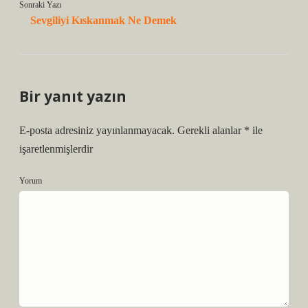
Sonraki Yazı
Sevgiliyi Kıskanmak Ne Demek
Bir yanıt yazın
E-posta adresiniz yayınlanmayacak.
Gerekli alanlar
*
ile
işaretlenmişlerdir
Yorum