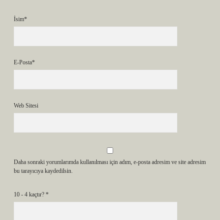
İsim*
E-Posta*
Web Sitesi
Daha sonraki yorumlarımda kullanılması için adım, e-posta adresim ve site adresim
bu tarayıcıya kaydedilsin.
10 - 4 kaçtır?
*