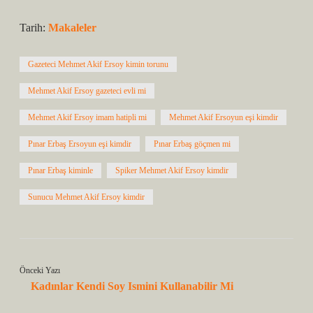
Tarih:
Makaleler
Gazeteci Mehmet Akif Ersoy kimin torunu
Mehmet Akif Ersoy gazeteci evli mi
Mehmet Akif Ersoy imam hatipli mi
Mehmet Akif Ersoyun eşi kimdir
Pınar Erbaş Ersoyun eşi kimdir
Pınar Erbaş göçmen mi
Pınar Erbaş kiminle
Spiker Mehmet Akif Ersoy kimdir
Sunucu Mehmet Akif Ersoy kimdir
Önceki Yazı
Kadınlar Kendi Soy Ismini Kullanabilir Mi