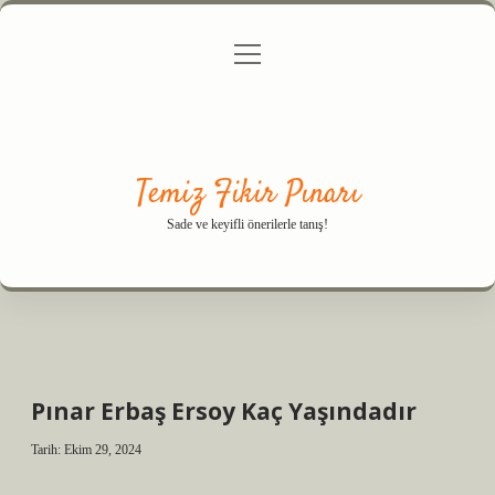
menüyü
Anasayfa
Gizlilik Politikası
Yasal Uyarı
aç
Hakkımızda
Temiz Fikir Pınarı
Sade ve keyifli önerilerle tanış!
Pınar Erbaş Ersoy Kaç Yaşındadır
Tarih: Ekim 29, 2024