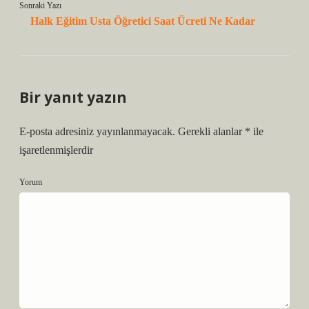
Sonraki Yazı
Halk Eğitim Usta Öğretici Saat Ücreti Ne Kadar
Bir yanıt yazın
E-posta adresiniz yayınlanmayacak.
Gerekli alanlar
*
ile
işaretlenmişlerdir
Yorum