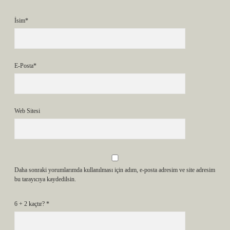
İsim*
E-Posta*
Web Sitesi
Daha sonraki yorumlarımda kullanılması için adım, e-posta adresim ve site adresim
bu tarayıcıya kaydedilsin.
6 + 2 kaçtır?
*