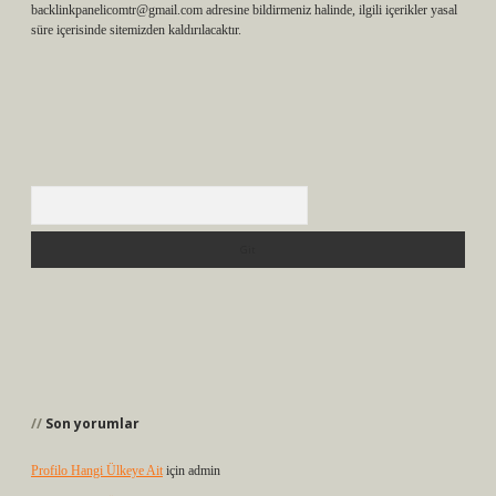
backlinkpanelicomtr@gmail.com
adresine bildirmeniz halinde, ilgili içerikler yasal
süre içerisinde sitemizden kaldırılacaktır.
Arama
Son yorumlar
Profilo Hangi Ülkeye Ait
için
admin