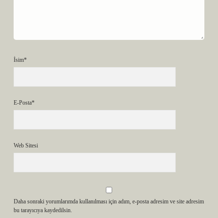
İsim*
E-Posta*
Web Sitesi
Daha sonraki yorumlarımda kullanılması için adım, e-posta adresim ve site adresim
bu tarayıcıya kaydedilsin.