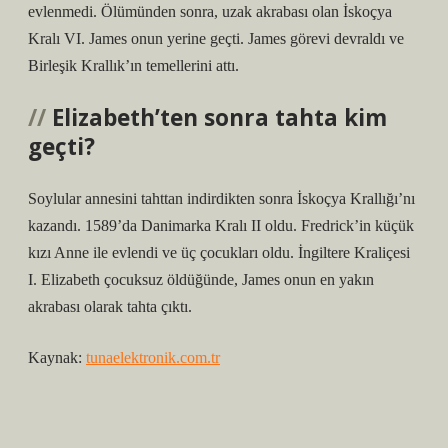
evlenmedi. Ölümünden sonra, uzak akrabası olan İskoçya
Kralı VI. James onun yerine geçti. James görevi devraldı ve
Birleşik Krallık’ın temellerini attı.
Elizabeth’ten sonra tahta kim
geçti?
Soylular annesini tahttan indirdikten sonra İskoçya Krallığı’nı
kazandı. 1589’da Danimarka Kralı II oldu. Fredrick’in küçük
kızı Anne ile evlendi ve üç çocukları oldu. İngiltere Kraliçesi
I. Elizabeth çocuksuz öldüğünde, James onun en yakın
akrabası olarak tahta çıktı.
Kaynak:
tunaelektronik.com.tr