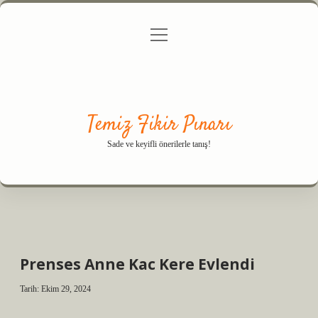
menüyü
Anasayfa
Gizlilik Politikası
Yasal Uyarı
aç
Hakkımızda
Temiz Fikir Pınarı
Sade ve keyifli önerilerle tanış!
Prenses Anne Kac Kere Evlendi
Tarih: Ekim 29, 2024