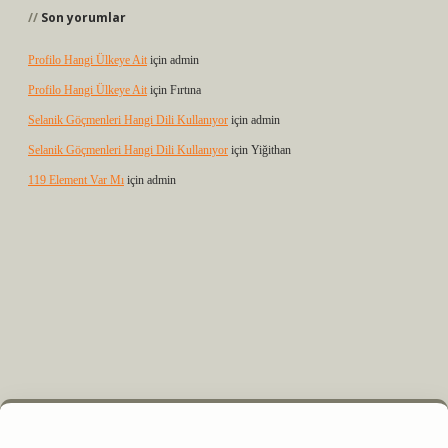
Son yorumlar
Profilo Hangi Ülkeye Ait
için
admin
Profilo Hangi Ülkeye Ait
için
Fırtına
Selanik Göçmenleri Hangi Dili Kullanıyor
için
admin
Selanik Göçmenleri Hangi Dili Kullanıyor
için
Yiğithan
119 Element Var Mı
için
admin
elexbet