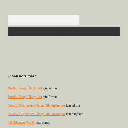
Arama
Son yorumlar
Profilo Hangi Ülkeye Ait
için
admin
Profilo Hangi Ülkeye Ait
için
Fırtına
Selanik Göçmenleri Hangi Dili Kullanıyor
için
admin
Selanik Göçmenleri Hangi Dili Kullanıyor
için
Yiğithan
119 Element Var Mı
için
admin