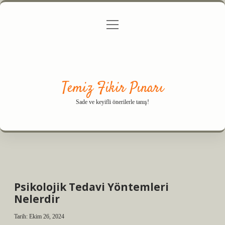
menüyü
Anasayfa
Gizlilik Politikası
Yasal Uyarı
aç
Hakkımızda
Temiz Fikir Pınarı
Sade ve keyifli önerilerle tanış!
Psikolojik Tedavi Yöntemleri
Nelerdir
Tarih: Ekim 26, 2024