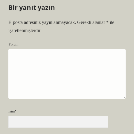
Bir yanıt yazın
E-posta adresiniz yayınlanmayacak.
Gerekli alanlar
*
ile
işaretlenmişlerdir
Yorum
İsim*