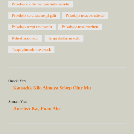
Psikolojide kullanılan yöntemler nelerdir
Psikolojik sorunlara ne iyi gelir
Psikolojik tedaviler nelerdir
Psikolojik terapi nasıl yapılır
Psikolojiyi nasıl düzeltiriz
Ruhsal terapi nedir
Terapi ekolleri nelerdir
Terapi yöntemleri ne demek
Önceki Yazı
Kansızlık Kilo Almaya Sebep Olur Mu
Sonraki Yazı
Anestezi Kaç Puan Alır