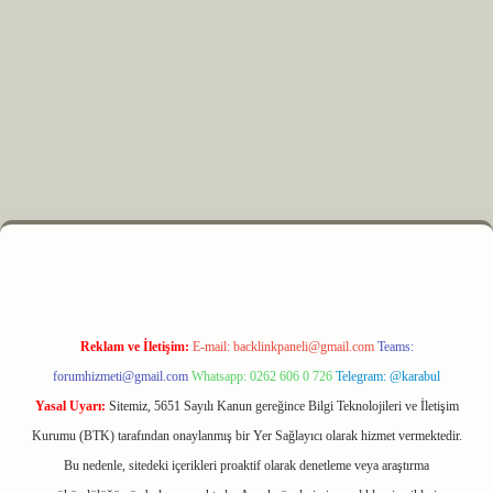
yz
m elexbet
Reklam ve İletişim:
E-mail:
backlinkpaneli@gmail.com
Teams:
forumhizmeti@gmail.com
Whatsapp: 0262 606 0 726
Telegram: @karabul
Yasal Uyarı:
Sitemiz, 5651 Sayılı Kanun gereğince Bilgi Teknolojileri ve İletişim
Kurumu (BTK) tarafından onaylanmış bir Yer Sağlayıcı olarak hizmet vermektedir.
Bu nedenle, sitedeki içerikleri proaktif olarak denetleme veya araştırma