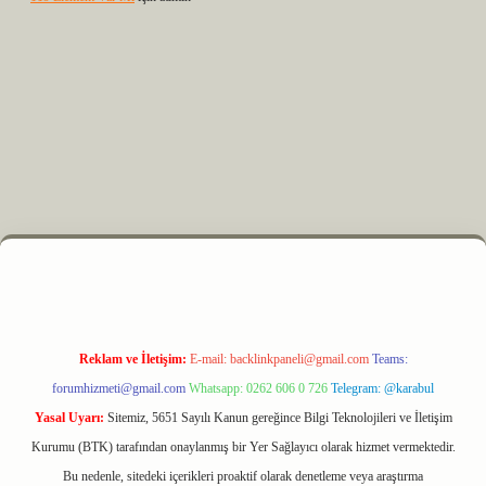
z
m elexbet
Reklam ve İletişim:
E-mail:
backlinkpaneli@gmail.com
Teams:
forumhizmeti@gmail.com
Whatsapp: 0262 606 0 726
Telegram: @karabul
Yasal Uyarı:
Sitemiz, 5651 Sayılı Kanun gereğince Bilgi Teknolojileri ve İletişim
Kurumu (BTK) tarafından onaylanmış bir Yer Sağlayıcı olarak hizmet vermektedir.
Bu nedenle, sitedeki içerikleri proaktif olarak denetleme veya araştırma