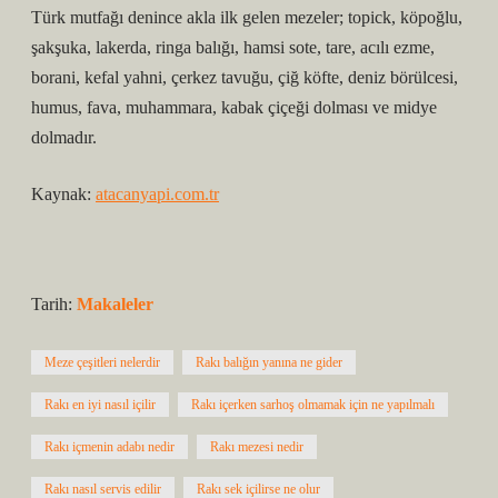
Türk mutfağı denince akla ilk gelen mezeler; topick, köpoğlu,
şakşuka, lakerda, ringa balığı, hamsi sote, tare, acılı ezme,
borani, kefal yahni, çerkez tavuğu, çiğ köfte, deniz börülcesi,
humus, fava, muhammara, kabak çiçeği dolması ve midye
dolmadır.
Kaynak:
atacanyapi.com.tr
Tarih:
Makaleler
Meze çeşitleri nelerdir
Rakı balığın yanına ne gider
Rakı en iyi nasıl içilir
Rakı içerken sarhoş olmamak için ne yapılmalı
Rakı içmenin adabı nedir
Rakı mezesi nedir
Rakı nasıl servis edilir
Rakı sek içilirse ne olur