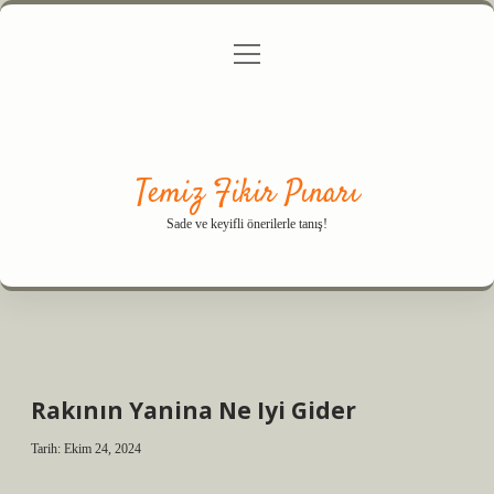
menüyü
Anasayfa
Gizlilik Politikası
Yasal Uyarı
aç
Hakkımızda
Temiz Fikir Pınarı
Sade ve keyifli önerilerle tanış!
Rakının Yanina Ne Iyi Gider
Tarih: Ekim 24, 2024