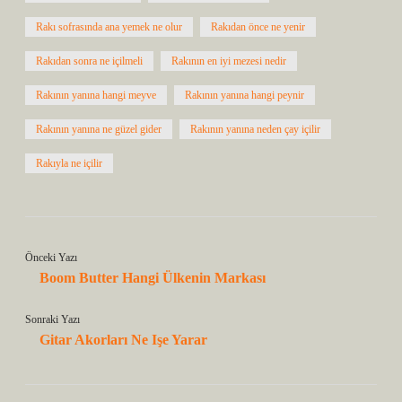
Rakı sofrasında ana yemek ne olur
Rakıdan önce ne yenir
Rakıdan sonra ne içilmeli
Rakının en iyi mezesi nedir
Rakının yanına hangi meyve
Rakının yanına hangi peynir
Rakının yanına ne güzel gider
Rakının yanına neden çay içilir
Rakıyla ne içilir
Önceki Yazı
Boom Butter Hangi Ülkenin Markası
Sonraki Yazı
Gitar Akorları Ne Işe Yarar