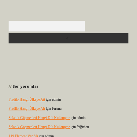
Arama
Son yorumlar
Profilo Hangi Ülkeye Ait
için
admin
Profilo Hangi Ülkeye Ait
için
Fırtına
Selanik Göçmenleri Hangi Dili Kullanıyor
için
admin
Selanik Göçmenleri Hangi Dili Kullanıyor
için
Yiğithan
119 Element Var Mı
için
admin