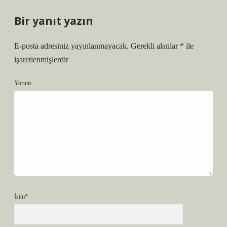
Bir yanıt yazın
E-posta adresiniz yayınlanmayacak.
Gerekli alanlar
*
ile
işaretlenmişlerdir
Yorum
İsim*