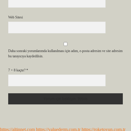
Web Sitesi
Daha sonraki yorumlarımda kullanılması için adım, e-posta adresim ve site adresim
bu tarayıcıya kaydedilsin.
7 + 8 kaçtır?
*
https://altinnet.com
https://valuederm.com.tr
https://roketoyun.com.tr