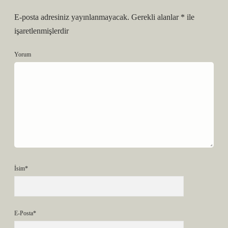
E-posta adresiniz yayınlanmayacak.
Gerekli alanlar
*
ile
işaretlenmişlerdir
Yorum
İsim*
E-Posta*