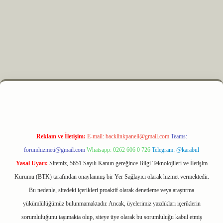
lexbet
Reklam ve İletişim:
E-mail:
backlinkpaneli@gmail.com
Teams:
forumhizmeti@gmail.com
Whatsapp: 0262 606 0 726
Telegram: @karabul
Yasal Uyarı:
Sitemiz, 5651 Sayılı Kanun gereğince Bilgi Teknolojileri ve İletişim
Kurumu (BTK) tarafından onaylanmış bir Yer Sağlayıcı olarak hizmet vermektedir.
Bu nedenle, sitedeki içerikleri proaktif olarak denetleme veya araştırma
yükümlülüğümüz bulunmamaktadır. Ancak, üyelerimiz yazdıkları içeriklerin
sorumluluğunu taşımakta olup, siteye üye olarak bu sorumluluğu kabul etmiş