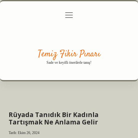
menüyü
Anasayfa
Gizlilik Politikası
Yasal Uyarı
aç
Hakkımızda
Temiz Fikir Pınarı
Sade ve keyifli önerilerle tanış!
Rüyada Tanıdık Bir Kadınla
Tartışmak Ne Anlama Gelir
Tarih: Ekim 26, 2024