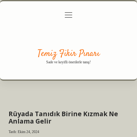
menüyü
Anasayfa
Gizlilik Politikası
Yasal Uyarı
aç
Hakkımızda
Temiz Fikir Pınarı
Sade ve keyifli önerilerle tanış!
Rüyada Tanıdık Birine Kızmak Ne
Anlama Gelir
Tarih: Ekim 24, 2024