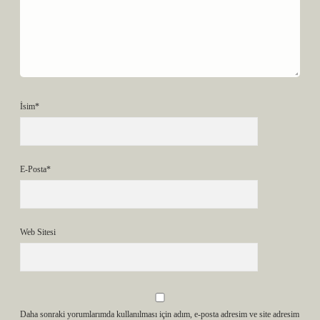
İsim*
E-Posta*
Web Sitesi
Daha sonraki yorumlarımda kullanılması için adım, e-posta adresim ve site adresim