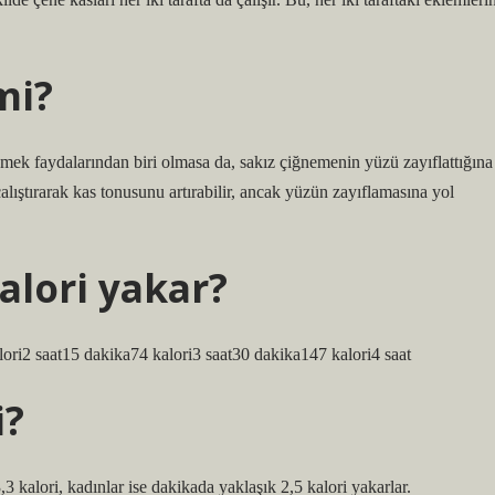
mi?
ek faydalarından biri olmasa da, sakız çiğnemenin yüzü zayıflattığına
çalıştırarak kas tonusunu artırabilir, ancak yüzün zayıflamasına yol
alori yakar?
ori2 saat15 dakika74 kalori3 saat30 dakika147 kalori4 saat
i?
3 kalori, kadınlar ise dakikada yaklaşık 2,5 kalori yakarlar.