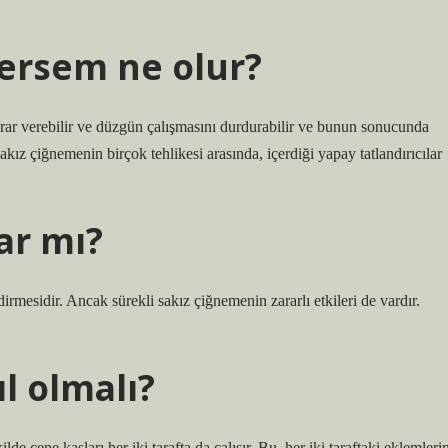
nersem ne olur?
ar verebilir ve düzgün çalışmasını durdurabilir ve bunun sonucunda
akız çiğnemenin birçok tehlikesi arasında, içerdiği yapay tatlandırıcılar
ar mı?
rmesidir. Ancak sürekli sakız çiğnemenin zararlı etkileri de vardır.
l olmalı?
e çene kasları her iki tarafta da çalışır. Bu, her iki taraftaki eklemleri