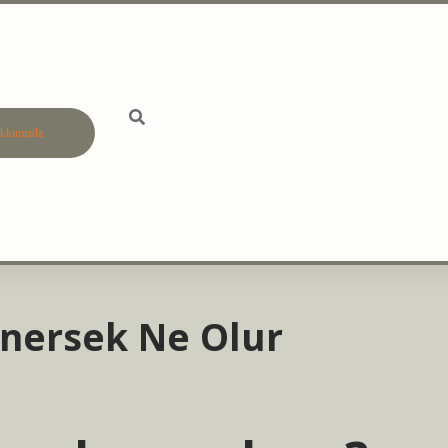
kkımızda
betci
vdcasino gün
iğnersek Ne Olur