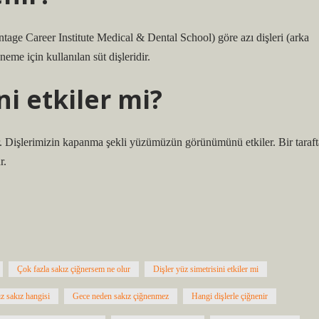
tage Career Institute Medical & Dental School) göre azı dişleri (arka
neme için kullanılan süt dişleridir.
ni etkiler mi?
. Dişlerimizin kapanma şekli yüzümüzün görünümünü etkiler. Bir taraft
r.
Çok fazla sakız çiğnersem ne olur
Dişler yüz simetrisini etkiler mi
ız sakız hangisi
Gece neden sakız çiğnenmez
Hangi dişlerle çiğnenir