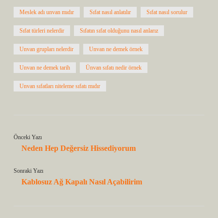
Meslek adı unvan mıdır
Sıfat nasıl anlatılır
Sıfat nasıl sorulur
Sıfat türleri nelerdir
Sıfatın sıfat olduğunu nasıl anlarız
Unvan grupları nelerdir
Unvan ne demek örnek
Unvan ne demek tarih
Ünvan sıfatı nedir örnek
Unvan sıfatları niteleme sıfatı mıdır
Önceki Yazı
Neden Hep Değersiz Hissediyorum
Sonraki Yazı
Kablosuz Ağ Kapalı Nasıl Açabilirim