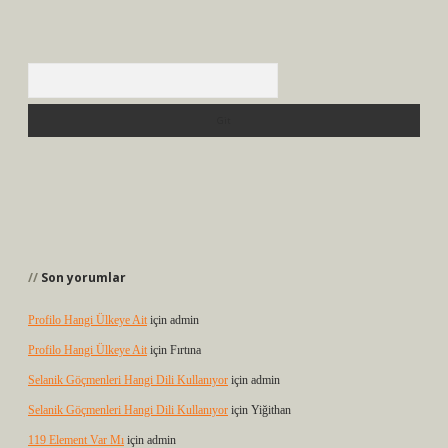
Arama
Son yorumlar
Profilo Hangi Ülkeye Ait
için
admin
Profilo Hangi Ülkeye Ait
için
Fırtına
Selanik Göçmenleri Hangi Dili Kullanıyor
için
admin
Selanik Göçmenleri Hangi Dili Kullanıyor
için
Yiğithan
119 Element Var Mı
için
admin