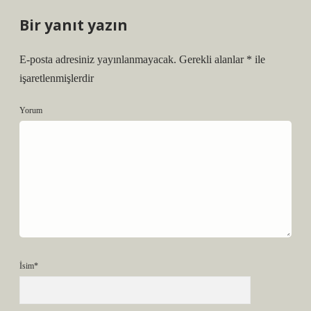
Bir yanıt yazın
E-posta adresiniz yayınlanmayacak.
Gerekli alanlar
*
ile
işaretlenmişlerdir
Yorum
İsim*