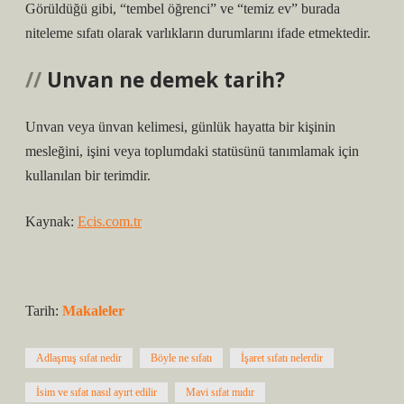
Görüldüğü gibi, “tembel öğrenci” ve “temiz ev” burada
niteleme sıfatı olarak varlıkların durumlarını ifade etmektedir.
Unvan ne demek tarih?
Unvan veya ünvan kelimesi, günlük hayatta bir kişinin
mesleğini, işini veya toplumdaki statüsünü tanımlamak için
kullanılan bir terimdir.
Kaynak:
Ecis.com.tr
Tarih:
Makaleler
Adlaşmış sıfat nedir
Böyle ne sıfatı
İşaret sıfatı nelerdir
İsim ve sıfat nasıl ayırt edilir
Mavi sıfat mıdır