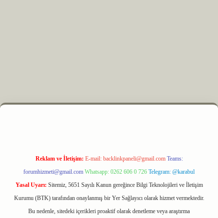
z
m elexbet
Reklam ve İletişim:
E-mail:
backlinkpaneli@gmail.com
Teams:
forumhizmeti@gmail.com
Whatsapp: 0262 606 0 726
Telegram: @karabul
Yasal Uyarı:
Sitemiz, 5651 Sayılı Kanun gereğince Bilgi Teknolojileri ve İletişim
Kurumu (BTK) tarafından onaylanmış bir Yer Sağlayıcı olarak hizmet vermektedir.
Bu nedenle, sitedeki içerikleri proaktif olarak denetleme veya araştırma