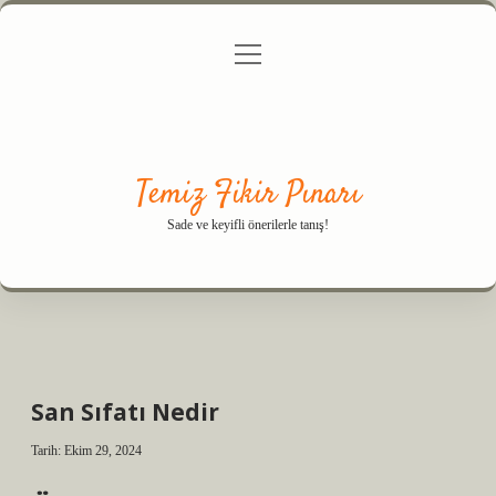
menüyü
Anasayfa
Gizlilik Politikası
Yasal Uyarı
aç
Hakkımızda
Temiz Fikir Pınarı
Sade ve keyifli önerilerle tanış!
San Sıfatı Nedir
Tarih: Ekim 29, 2024