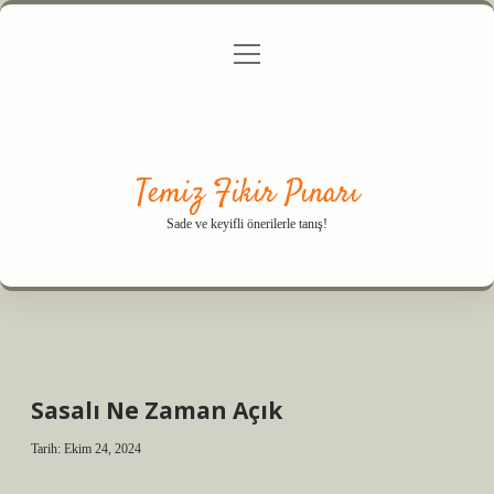
menüyü
Anasayfa
Gizlilik Politikası
Yasal Uyarı
aç
Hakkımızda
Temiz Fikir Pınarı
Sade ve keyifli önerilerle tanış!
Sasalı Ne Zaman Açık
Tarih: Ekim 24, 2024