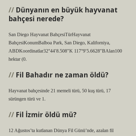
Dünyanın en büyük hayvanat
bahçesi nerede?
San Diego Hayvanat BahçesiTürHayvanat
BahçesiKonumBalboa Park, San Diego, Kaliforniya,
ABDKoordinatlar32°44′8.508″K 117°9′5.6628″BAlan100
hektar (0.
Fil Bahadır ne zaman öldü?
Hayvanat bahçesinde 21 memeli türü, 50 kuş türü, 17
sürüngen türü ve 1.
Fil İzmir öldü mü?
12 Ağustos’ta kutlanan Dünya Fil Günü’nde, azalan fil