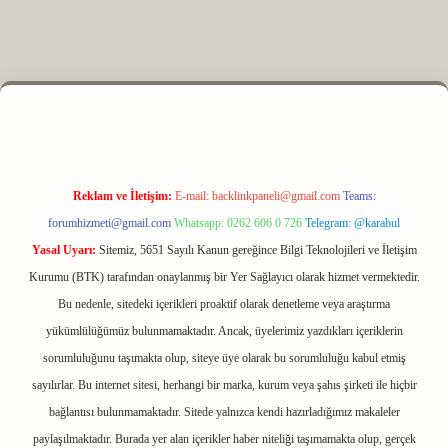
z
m elexbet
Reklam ve İletişim:
E-mail:
backlinkpaneli@gmail.com
Teams:
forumhizmeti@gmail.com
Whatsapp: 0262 606 0 726
Telegram: @karabul
Yasal Uyarı:
Sitemiz, 5651 Sayılı Kanun gereğince Bilgi Teknolojileri ve İletişim
Kurumu (BTK) tarafından onaylanmış bir Yer Sağlayıcı olarak hizmet vermektedir.
Bu nedenle, sitedeki içerikleri proaktif olarak denetleme veya araştırma
yükümlülüğümüz bulunmamaktadır. Ancak, üyelerimiz yazdıkları içeriklerin
sorumluluğunu taşımakta olup, siteye üye olarak bu sorumluluğu kabul etmiş
sayılırlar. Bu internet sitesi, herhangi bir marka, kurum veya şahıs şirketi ile hiçbir
bağlantısı bulunmamaktadır. Sitede yalnızca kendi hazırladığımız makaleler
paylaşılmaktadır. Burada yer alan içerikler haber niteliği taşımamakta olup, gerçek