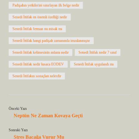
Padişahın yetkilerini sınırlayan ilk belge nedir
Senedi İttifak en önemli özelliği nedir
Senedi İttifak ferman mı misak mı
Senedi İttifak hangi padişah zamanında imzalanmıştır
Senedi İttifak kelimesinin anlamı nedir
Senedi İttifak nedir 7 sınıf
Senedi İttifak nedir kısaca EODEV
Senedi İttifak uygulandı mı
Senedi İttifakın sonuçları nelerdir
Önceki Yazı
Neptün Ne Zaman Kovaya Geçti
Sonraki Yazı
Stres Bacağa Vurur Mu