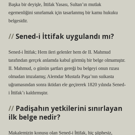
Başka bir deyişle, İttifak Yasası, Sultan’ın mutlak
egemenliğini sınırlamak için tasarlanmış bir kamu hukuku
belgesidir.
Sened-i İttifak uygulandı mı?
Sened-i İttifak; Hem ileri gelenler hem de II. Mahmud
tarafından gerçek anlamda kabul görmüş bir belge olmamıştır.
II. Mahmud, o günün şartları gereği bu belgeyi onun rızası
olmadan imzalamış; Alemdar Mustafa Paşa’nın suikasta
uğramasından sonra iktidarı ele geçirerek 1820 yılında Sened-
i İttifak’ı kaldırmıştır.
Padişahın yetkilerini sınırlayan
ilk belge nedir?
Makalemizin konusu olan Sened-i İttifak, hiç şüphesiz,