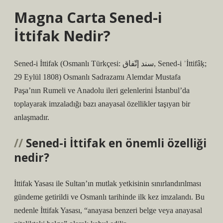
Magna Carta Sened-i
İttifak Nedir?
Sened-i İttifak (Osmanlı Türkçesi: سند إتّفاق, Sened-i ʾİttifâḳ;
29 Eylül 1808) Osmanlı Sadrazamı Alemdar Mustafa
Paşa’nın Rumeli ve Anadolu ileri gelenlerini İstanbul’da
toplayarak imzaladığı bazı anayasal özellikler taşıyan bir
anlaşmadır.
Sened-i İttifak en önemli özelliği
nedir?
İttifak Yasası ile Sultan’ın mutlak yetkisinin sınırlandırılması
gündeme getirildi ve Osmanlı tarihinde ilk kez imzalandı. Bu
nedenle İttifak Yasası, “anayasa benzeri belge veya anayasal