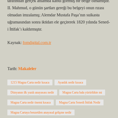
tarafından gerçek anlamda kabul görmüş bir belge olmamıştır.
II. Mahmud, o günün şartları gereği bu belgeyi onun rızası
olmadan imzalamış; Alemdar Mustafa Paşa’nın suikasta
uğramasından sonra iktidarı ele geçirerek 1820 yılında Sened-
i İttifak’ı kaldırmıştır.
Kaynak:
fomdigital.com.tr
Tarih:
Makaleler
1215 Magna Carta nedir kısaca
Ayanlık nedir kısaca
Dünyanın ilk yazılı anayasası nedir
Magna Carta hala yürürlükte mi
Magna Carta nedir önemi kısaca
Magna Carta Senedi İttifak Nedir
Magna Cartaya benzetilen anayasal gelişme nedir