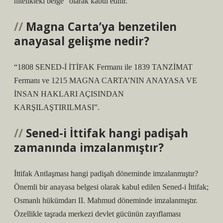
nitelikteki belge” olarak kabul edilir.
Magna Carta’ya benzetilen
anayasal gelişme nedir?
“1808 SENED-İ İTİFAK Fermanı ile 1839 TANZİMAT
Fermanı ve 1215 MAGNA CARTA’NIN ANAYASA VE
İNSAN HAKLARI AÇISINDAN
KARŞILAŞTIRILMASI”.
Sened-i İttifak hangi padişah
zamanında imzalanmıştır?
İttifak Antlaşması hangi padişah döneminde imzalanmıştır?
Önemli bir anayasa belgesi olarak kabul edilen Sened-i İttifak;
Osmanlı hükümdarı II. Mahmud döneminde imzalanmıştır.
Özellikle taşrada merkezi devlet gücünün zayıflaması