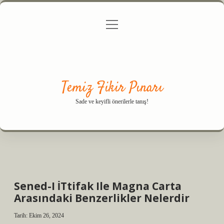
menüyü
Anasayfa
Gizlilik Politikası
Yasal Uyarı
aç
Hakkımızda
Temiz Fikir Pınarı
Sade ve keyifli önerilerle tanış!
Sened-I İTtifak Ile Magna Carta
Arasındaki Benzerlikler Nelerdir
Tarih: Ekim 26, 2024