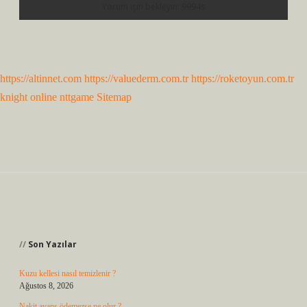
https://altinnet.com
https://valuederm.com.tr
https://roketoyun.com.tr
knight online
nttgame
Sitemap
Sidebar
Son Yazılar
Kuzu kellesi nasıl temizlenir ?
Ağustos 8, 2026
Nakit avans ödemezse ne olur ?