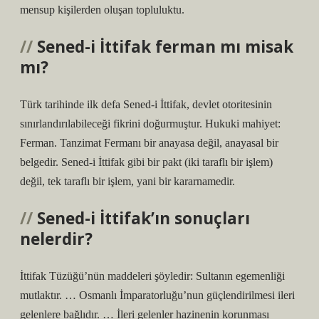
mensup kişilerden oluşan topluluktu.
Sened-i İttifak ferman mı misak
mı?
Türk tarihinde ilk defa Sened-i İttifak, devlet otoritesinin
sınırlandırılabileceği fikrini doğurmuştur. Hukuki mahiyet:
Ferman. Tanzimat Fermanı bir anayasa değil, anayasal bir
belgedir. Sened-i İttifak gibi bir pakt (iki taraflı bir işlem)
değil, tek taraflı bir işlem, yani bir kararnamedir.
Sened-i İttifak’ın sonuçları
nelerdir?
İttifak Tüzüğü’nün maddeleri şöyledir: Sultanın egemenliği
mutlaktır. … Osmanlı İmparatorluğu’nun güçlendirilmesi ileri
gelenlere bağlıdır. … İleri gelenler hazinenin korunması