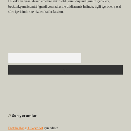
Hukuka ve yasal düzenlemelere aykırı olduğunu düşündüğünüz içerikleri,
backlinkpanelicomtr@gmail.com
adresine bildirmeniz halinde, ilgili içerikler yasal
süre içerisinde sitemizden kaldırılacaktır.
Arama
Son yorumlar
Profilo Hangi Ülkeye Ait
için
admin