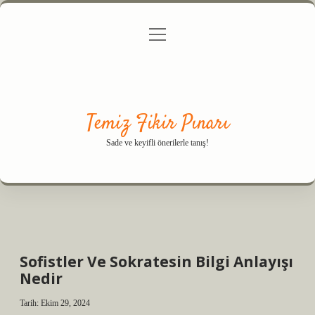
menüyü
Anasayfa
Gizlilik Politikası
Yasal Uyarı
aç
Hakkımızda
Temiz Fikir Pınarı
Sade ve keyifli önerilerle tanış!
Sofistler Ve Sokratesin Bilgi Anlayışı
Nedir
Tarih: Ekim 29, 2024