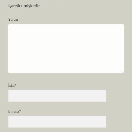
işaretlenmişlerdir
Yorum
İsim*
E-Posta*