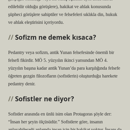
edilebilir olduğu görüşlere), hakikat ve ahlak konusunda
şüpheci görüşlere sahiptiler ve felsefeleri sıklıkla din, hukuk
ve ahlak eleştirisini içeriyordu.
Sofizm ne demek kısaca?
Pedantry veya sofizm, antik Yunan felsefesinde önemli bir
felsefi fikirdir. MÖ 5. yüzyılın ikinci yarısından MÖ 4.
yüzyılın başına kadar antik Yunan’da para karşılığında felsefe
öğreten gezgin filozofların (sofistlerin) oluşturduğu harekete
pedantry denir.
Sofistler ne diyor?
Sofistler arasında en ünlü isim olan Protagoras şöyle der:
“İnsan her şeyin ölçüsüdür.” Sofistlere göre, insanın
anlayabileceği anlamda insan için bir hakikat yoktur. İnsanı da