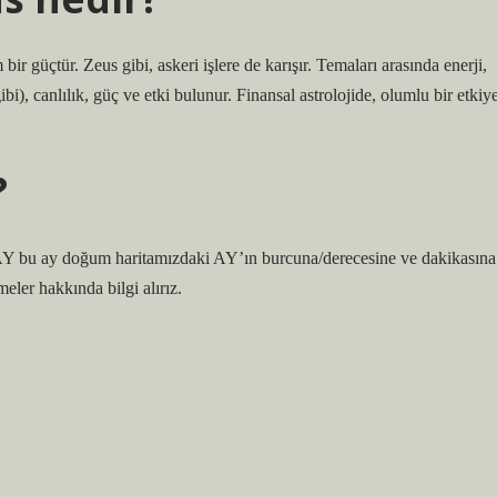
güçtür. Zeus gibi, askeri işlere de karışır. Temaları arasında enerji,
i), canlılık, güç ve etki bulunur. Finansal astrolojide, olumlu bir etkiy
?
AY bu ay doğum haritamızdaki AY’ın burcuna/derecesine ve dakikasına
meler hakkında bilgi alırız.