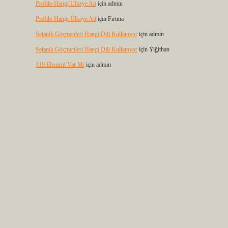
Profilo Hangi Ülkeye Ait
için
admin
Profilo Hangi Ülkeye Ait
için
Fırtına
Selanik Göçmenleri Hangi Dili Kullanıyor
için
admin
Selanik Göçmenleri Hangi Dili Kullanıyor
için
Yiğithan
119 Element Var Mı
için
admin