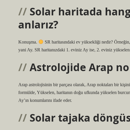
Solar haritada hang
anlarız?
Konuşma.
SR haritasındaki ev yüksekliği nedir? Örneğin
yani Ay. SR haritanızdaki 1. eviniz Ay ise, 2. eviniz yükselen
Astrolojide Arap no
Arap astrolojisinin bir parçası olarak, Arap noktaları bir kişin
formülde, Yükselen, haritanın doğu ufkunda yükselen burc
Ay’ın konumlarını ifade eder.
Solar tajaka döngü