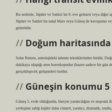
Bu nedenle, Jüpiter ve Satürn’ün 9. eve gelmesi veya diğer ağ
Jüpiter ve Satürn’ün natal Mars veya Güneş ile kavuşumu veya 
getirebilir.
Doğum haritasında
Solar Return, astrolojideki tahmin tekniklerinden biridir. 
dakikaya ulaştığı anın horoskopudur (bazen sadece bir gün değ
gerçekleşecek gelişmeleri özetler.
Güneşin konumu 5
Güneş 5. evde olduğunda, bireyin yaratıcılığını ve neşesini if
yerleşime sahip kişiler daha cömert, yaratıcı, dramatik, mutlu