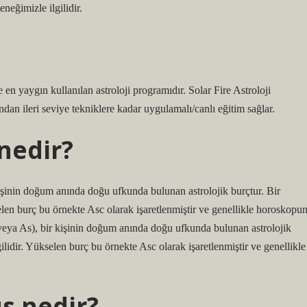
neğimizle ilgilidir.
en yaygın kullanılan astroloji programıdır. Solar Fire Astroloji
dan ileri seviye tekniklere kadar uygulamalı/canlı eğitim sağlar.
nedir?
şinin doğum anında doğu ufkunda bulunan astrolojik burçtur. Bir
selen burç bu örnekte Asc olarak işaretlenmiştir ve genellikle horoskopu
eya As), bir kişinin doğum anında doğu ufkunda bulunan astrolojik
ilidir. Yükselen burç bu örnekte Asc olarak işaretlenmiştir ve genellikle
s nedir?