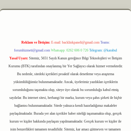
z
m elexbet
Reklam ve İletişim:
E-mail:
backlinkpaneli@gmail.com
Teams:
forumhizmeti@gmail.com
Whatsapp: 0262 606 0 726
Telegram: @karabul
Yasal Uyarı:
Sitemiz, 5651 Sayılı Kanun gereğince Bilgi Teknolojileri ve İletişim
Kurumu (BTK) tarafından onaylanmış bir Yer Sağlayıcı olarak hizmet vermektedir.
Bu nedenle, sitedeki içerikleri proaktif olarak denetleme veya araştırma
yükümlülüğümüz bulunmamaktadır. Ancak, üyelerimiz yazdıkları içeriklerin
sorumluluğunu taşımakta olup, siteye üye olarak bu sorumluluğu kabul etmiş
sayılırlar. Bu internet sitesi, herhangi bir marka, kurum veya şahıs şirketi ile hiçbir
bağlantısı bulunmamaktadır. Sitede yalnızca kendi hazırladığımız makaleler
paylaşılmaktadır. Burada yer alan içerikler haber niteliği taşımamakta olup, gerçek
kurum ve kişiler hakkında paylaşım yapılmamaktadır. Gerçek kurum ve kişiler ile
isim benzerlikleri tamamen tesadüfidir. Sitemiz, kar amacı gütmeyen ve tamamen