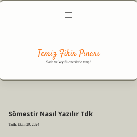
menüyü
Anasayfa
Gizlilik Politikası
Yasal Uyarı
aç
Hakkımızda
Temiz Fikir Pınarı
Sade ve keyifli önerilerle tanış!
Sömestir Nasıl Yazılır Tdk
Tarih: Ekim 29, 2024