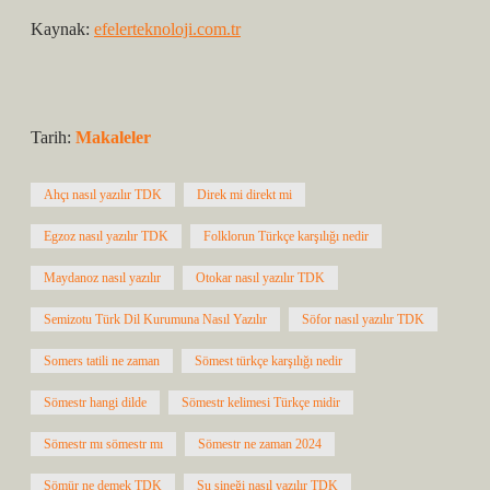
Kaynak:
efelerteknoloji.com.tr
Tarih:
Makaleler
Ahçı nasıl yazılır TDK
Direk mi direkt mi
Egzoz nasıl yazılır TDK
Folklorun Türkçe karşılığı nedir
Maydanoz nasıl yazılır
Otokar nasıl yazılır TDK
Semizotu Türk Dil Kurumuna Nasıl Yazılır
Söfor nasıl yazılır TDK
Somers tatili ne zaman
Sömest türkçe karşılığı nedir
Sömestr hangi dilde
Sömestr kelimesi Türkçe midir
Sömestr mı sömestr mı
Sömestr ne zaman 2024
Sömür ne demek TDK
Su sineği nasıl yazılır TDK