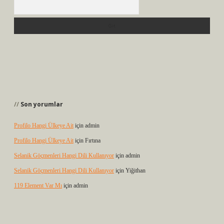
Arama
Son yorumlar
Profilo Hangi Ülkeye Ait
için
admin
Profilo Hangi Ülkeye Ait
için
Fırtına
Selanik Göçmenleri Hangi Dili Kullanıyor
için
admin
Selanik Göçmenleri Hangi Dili Kullanıyor
için
Yiğithan
119 Element Var Mı
için
admin