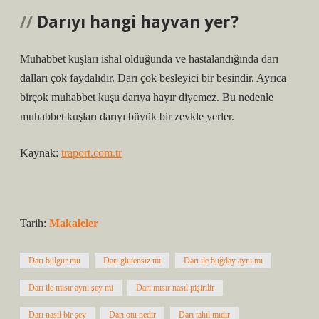
Darıyı hangi hayvan yer?
Muhabbet kuşları ishal olduğunda ve hastalandığında darı
dalları çok faydalıdır. Darı çok besleyici bir besindir. Ayrıca
birçok muhabbet kuşu darıya hayır diyemez. Bu nedenle
muhabbet kuşları darıyı büyük bir zevkle yerler.
Kaynak:
traport.com.tr
Tarih:
Makaleler
Darı bulgur mu
Darı glutensiz mi
Darı ile buğday aynı mı
Darı ile mısır aynı şey mi
Darı mısır nasıl pişirilir
Darı nasıl bir şey
Darı otu nedir
Darı tahıl mıdır