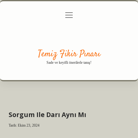
menüyü
Anasayfa
Gizlilik Politikası
Yasal Uyarı
aç
Hakkımızda
Temiz Fikir Pınarı
Sade ve keyifli önerilerle tanış!
Sorgum Ile Darı Aynı Mı
Tarih: Ekim 23, 2024