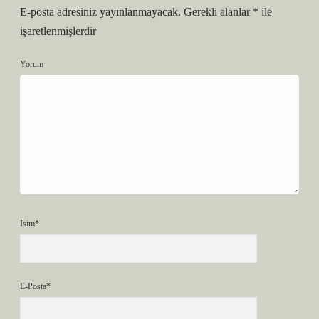
E-posta adresiniz yayınlanmayacak.
Gerekli alanlar
*
ile
işaretlenmişlerdir
Yorum
İsim*
E-Posta*