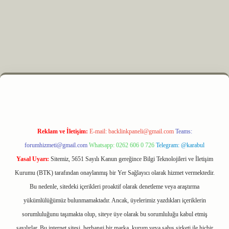
z
m elexbet
Reklam ve İletişim:
E-mail:
backlinkpaneli@gmail.com
Teams:
forumhizmeti@gmail.com
Whatsapp: 0262 606 0 726
Telegram: @karabul
Yasal Uyarı:
Sitemiz, 5651 Sayılı Kanun gereğince Bilgi Teknolojileri ve İletişim
Kurumu (BTK) tarafından onaylanmış bir Yer Sağlayıcı olarak hizmet vermektedir.
Bu nedenle, sitedeki içerikleri proaktif olarak denetleme veya araştırma
yükümlülüğümüz bulunmamaktadır. Ancak, üyelerimiz yazdıkları içeriklerin
sorumluluğunu taşımakta olup, siteye üye olarak bu sorumluluğu kabul etmiş
sayılırlar. Bu internet sitesi, herhangi bir marka, kurum veya şahıs şirketi ile hiçbir