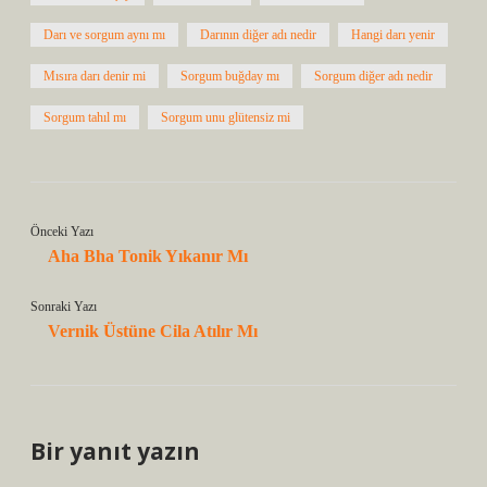
Darı ve sorgum aynı mı
Darının diğer adı nedir
Hangi darı yenir
Mısıra darı denir mi
Sorgum buğday mı
Sorgum diğer adı nedir
Sorgum tahıl mı
Sorgum unu glütensiz mi
Önceki Yazı
Aha Bha Tonik Yıkanır Mı
Sonraki Yazı
Vernik Üstüne Cila Atılır Mı
Bir yanıt yazın