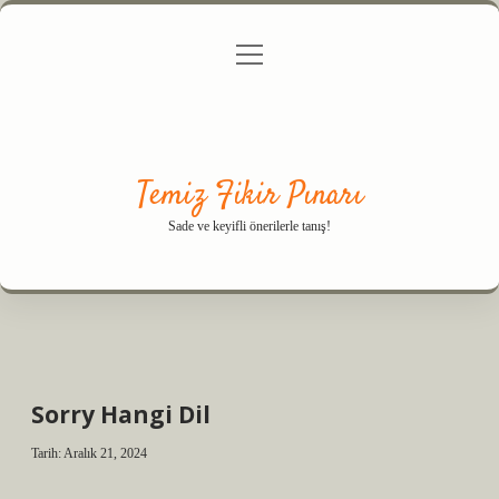
menüyü
Anasayfa
Gizlilik Politikası
Yasal Uyarı
aç
Hakkımızda
Temiz Fikir Pınarı
Sade ve keyifli önerilerle tanış!
Sorry Hangi Dil
Tarih: Aralık 21, 2024