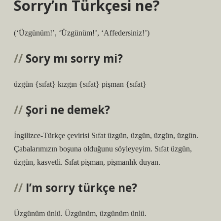
Sorry’ın Türkçesi ne?
(‘Üzgünüm!’, ‘Üzgünüm!’, ‘Affedersiniz!’)
Sory mı sorry mi?
üzgün {sıfat} kızgın {sıfat} pişman {sıfat}
Şori ne demek?
İngilizce-Türkçe çevirisi Sıfat üzgün, üzgün, üzgün, üzgün.
Çabalarımızın boşuna olduğunu söyleyeyim. Sıfat üzgün,
üzgün, kasvetli. Sıfat pişman, pişmanlık duyan.
I’m sorry türkçe ne?
Üzgünüm ünlü. Üzgünüm, üzgünüm ünlü.