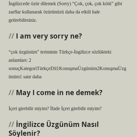
İngilizcede özür dilemek (Sorry) “Çok, çok, çok kötü” gibi
zarflar kullanarak özürünüzü daha da etkili hale
getirebilirsiniz.
I am very sorry ne?
“çok üzgünüm” teriminin Türkçe-İngilizce sözlükteki
anlamları: 2
sonuçKategoriTürkçeDil1KonuşmaÜzgünüm2KonuşmaÜzg
ünüm1 satır daha
May I come in ne demek?
İçeri girebilir miyim? İfade İçeri girebilir miyim?
İngilizce Üzgünüm Nasıl
Söylenir?