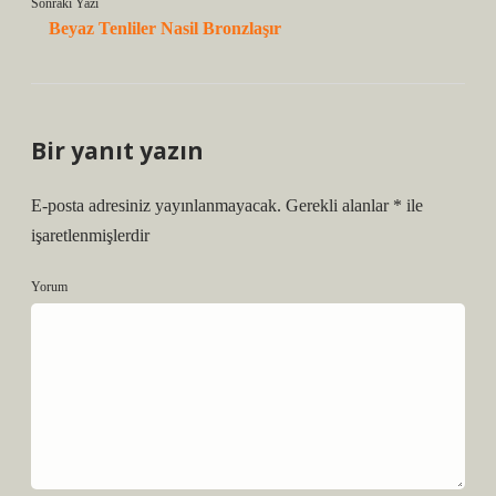
Sonraki Yazı
Beyaz Tenliler Nasil Bronzlaşır
Bir yanıt yazın
E-posta adresiniz yayınlanmayacak.
Gerekli alanlar
*
ile
işaretlenmişlerdir
Yorum