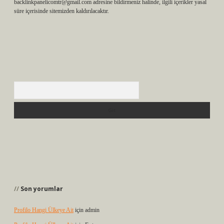
backlinkpanelicomtr@gmail.com
adresine bildirmeniz halinde, ilgili içerikler yasal
süre içerisinde sitemizden kaldırılacaktır.
Arama
Son yorumlar
Profilo Hangi Ülkeye Ait
için
admin