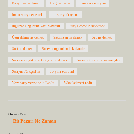
Baby free ne demek
Forgive me ne
I am very sorry ne
Im so sorry ne demek
Im sorry türkçe ne
İngilizce Üzgünüm Nasıl Söylenir
May I come in ne demek
Özür dileme ne demek
Şaki insan ne demek
Say ne demek
Şori ne demek
Sorry hangi anlamda kullanılır
Sorry not right now türkçede ne demek
Sorry not sorry ne zaman çıktı
Sorryın Türkçesi ne
Sory mı sorry mi
Very sorry yerine ne kullanılır
What kelimesi nedir
Önceki Yazı
Bit Pazarı Ne Zaman