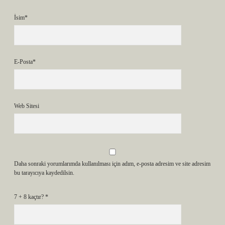
İsim*
E-Posta*
Web Sitesi
Daha sonraki yorumlarımda kullanılması için adım, e-posta adresim ve site adresim
bu tarayıcıya kaydedilsin.
7 + 8 kaçtır?
*