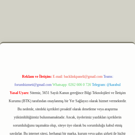
 elexbet
Reklam ve İletişim:
E-mail:
backlinkpaneli@gmail.com
Teams:
forumhizmeti@gmail.com
Whatsapp: 0262 606 0 726
Telegram: @karabul
Yasal Uyarı:
Sitemiz, 5651 Sayılı Kanun gereğince Bilgi Teknolojileri ve İletişim
Kurumu (BTK) tarafından onaylanmış bir Yer Sağlayıcı olarak hizmet vermektedir.
Bu nedenle, sitedeki içerikleri proaktif olarak denetleme veya araştırma
yükümlülüğümüz bulunmamaktadır. Ancak, üyelerimiz yazdıkları içeriklerin
sorumluluğunu taşımakta olup, siteye üye olarak bu sorumluluğu kabul etmiş
sayılırlar. Bu internet sitesi, herhangi bir marka, kurum veya şahıs şirketi ile hiçbir