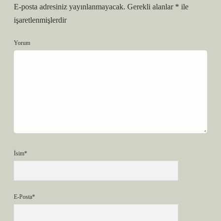
E-posta adresiniz yayınlanmayacak.
Gerekli alanlar
*
ile
işaretlenmişlerdir
Yorum
İsim*
E-Posta*