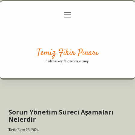
menüyü
Anasayfa
Gizlilik Politikası
Yasal Uyarı
aç
Hakkımızda
Temiz Fikir Pınarı
Sade ve keyifli önerilerle tanış!
Sorun Yönetim Süreci Aşamaları
Nelerdir
Tarih: Ekim 26, 2024