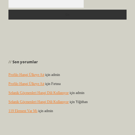
Son yorumlar
Profilo Hangi Ülkeye Ait
için
admin
Profilo Hangi Ülkeye Ait
için
Fırtına
Selanik Göçmenleri Hangi Dili Kullanıyor
için
admin
Selanik Göçmenleri Hangi Dili Kullanıyor
için
Yiğithan
119 Element Var Mı
için
admin