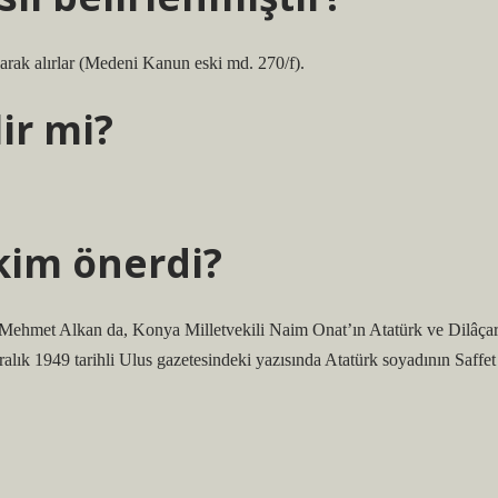
larak alırlar (Medeni Kanun eski md. 270/f).
ir mi?
kim önerdi?
si Mehmet Alkan da, Konya Milletvekili Naim Onat’ın Atatürk ve Dilâça
ralık 1949 tarihli Ulus gazetesindeki yazısında Atatürk soyadının Saffet