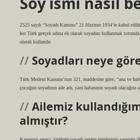
Soy ismi nasıl b
2525 sayılı “Soyadı Kanunu” 21 Haziran 1934’te kabul edild
her Türk gerçek adına ek olarak soyadını kullanmak zorunday
olarak kullanılır.
Soyadları neye göre 
Türk Medeni Kanunu’nun 321. maddesine göre, “ana ve baba ev
çocuğun soyadının aile adı, yani babasının soyadı olacağını a
Ailemiz kullandığı
almıştır?
Kanunun amacı, kişilerin soyadı yerine isimlerinin yanında di