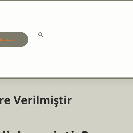
kkımızda
betci
vdcasino gün
re Verilmiştir