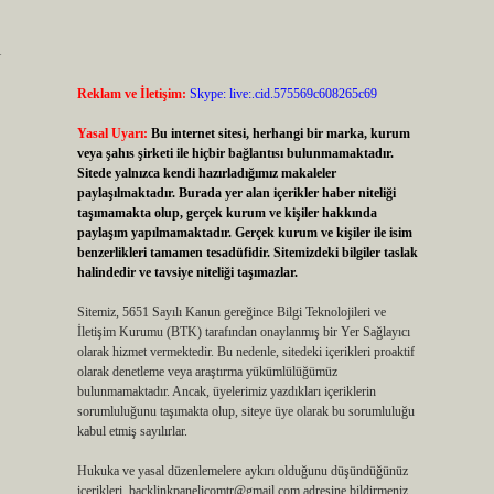
ı
Reklam ve İletişim:
Skype: live:.cid.575569c608265c69
Yasal Uyarı:
Bu internet sitesi, herhangi bir marka, kurum
veya şahıs şirketi ile hiçbir bağlantısı bulunmamaktadır.
Sitede yalnızca kendi hazırladığımız makaleler
paylaşılmaktadır. Burada yer alan içerikler haber niteliği
taşımamakta olup, gerçek kurum ve kişiler hakkında
paylaşım yapılmamaktadır. Gerçek kurum ve kişiler ile isim
benzerlikleri tamamen tesadüfidir. Sitemizdeki bilgiler taslak
halindedir ve tavsiye niteliği taşımazlar.
Sitemiz, 5651 Sayılı Kanun gereğince Bilgi Teknolojileri ve
İletişim Kurumu (BTK) tarafından onaylanmış bir Yer Sağlayıcı
olarak hizmet vermektedir. Bu nedenle, sitedeki içerikleri proaktif
olarak denetleme veya araştırma yükümlülüğümüz
bulunmamaktadır. Ancak, üyelerimiz yazdıkları içeriklerin
sorumluluğunu taşımakta olup, siteye üye olarak bu sorumluluğu
kabul etmiş sayılırlar.
Hukuka ve yasal düzenlemelere aykırı olduğunu düşündüğünüz
içerikleri,
backlinkpanelicomtr@gmail.com
adresine bildirmeniz