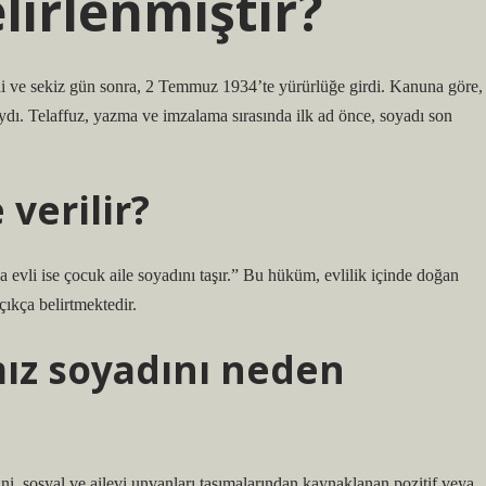
elirlenmiştir?
i ve sekiz gün sonra, 2 Temmuz 1934’te yürürlüğe girdi. Kanuna göre,
dı. Telaffuz, yazma ve imzalama sırasında ilk ad önce, soyadı son
verilir?
li ise çocuk aile soyadını taşır.” Bu hüküm, evlilik içinde doğan
çıkça belirtmektedir.
mız soyadını neden
ni, sosyal ve ailevi unvanları taşımalarından kaynaklanan pozitif veya