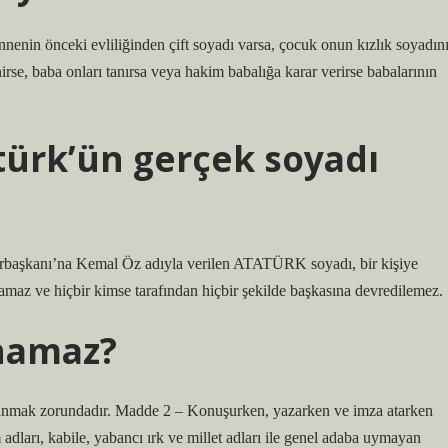
annenin önceki evliliğinden çift soyadı varsa, çocuk onun kızlık soyadın
enirse, baba onları tanırsa veya hakim babalığa karar verirse babalarının
ürk’ün gerçek soyadı
başkanı’na Kemal Öz adıyla verilen ATATÜRK soyadı, bir kişiye
lamaz ve hiçbir kimse tarafından hiçbir şekilde başkasına devredilemez.
ınamaz?
lanmak zorundadır. Madde 2 – Konuşurken, yazarken ve imza atarken
dları, kabile, yabancı ırk ve millet adları ile genel adaba uymayan