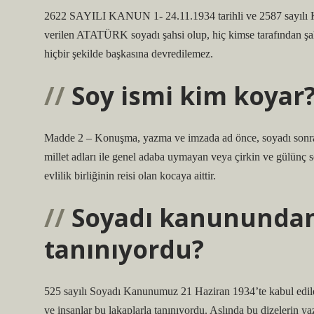
2622 SAYILI KANUN 1- 24.11.1934 tarihli ve 2587 sayılı
verilen ATATÜRK soyadı şahsi olup, hiç kimse tarafından şah
hiçbir şekilde başkasına devredilemez.
Soy ismi kim koyar
Madde 2 – Konuşma, yazma ve imzada ad önce, soyadı sonra k
millet adları ile genel adaba uymayan veya çirkin ve gülünç
evlilik birliğinin reisi olan kocaya aittir.
Soyadı kanunundan 
tanınıyordu?
525 sayılı Soyadı Kanunumuz 21 Haziran 1934’te kabul edildi.
ve insanlar bu lakaplarla tanınıyordu. Aslında bu dizelerin yaz