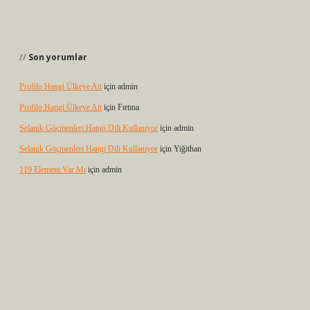
Son yorumlar
Profilo Hangi Ülkeye Ait
için
admin
Profilo Hangi Ülkeye Ait
için
Fırtına
Selanik Göçmenleri Hangi Dili Kullanıyor
için
admin
Selanik Göçmenleri Hangi Dili Kullanıyor
için
Yiğithan
119 Element Var Mı
için
admin