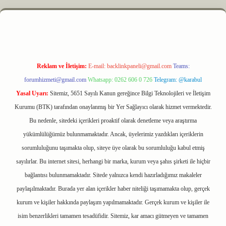
z
m elexbet
Reklam ve İletişim:
E-mail:
backlinkpaneli@gmail.com
Teams:
forumhizmeti@gmail.com
Whatsapp: 0262 606 0 726
Telegram: @karabul
Yasal Uyarı:
Sitemiz, 5651 Sayılı Kanun gereğince Bilgi Teknolojileri ve İletişim
Kurumu (BTK) tarafından onaylanmış bir Yer Sağlayıcı olarak hizmet vermektedir.
Bu nedenle, sitedeki içerikleri proaktif olarak denetleme veya araştırma
yükümlülüğümüz bulunmamaktadır. Ancak, üyelerimiz yazdıkları içeriklerin
sorumluluğunu taşımakta olup, siteye üye olarak bu sorumluluğu kabul etmiş
sayılırlar. Bu internet sitesi, herhangi bir marka, kurum veya şahıs şirketi ile hiçbir
bağlantısı bulunmamaktadır. Sitede yalnızca kendi hazırladığımız makaleler
paylaşılmaktadır. Burada yer alan içerikler haber niteliği taşımamakta olup, gerçek
kurum ve kişiler hakkında paylaşım yapılmamaktadır. Gerçek kurum ve kişiler ile
isim benzerlikleri tamamen tesadüfidir. Sitemiz, kar amacı gütmeyen ve tamamen