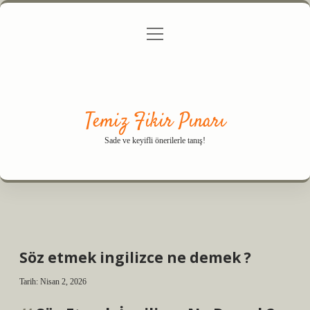
menüyü
Anasayfa
Gizlilik Politikası
Yasal Uyarı
aç
Hakkımızda
Temiz Fikir Pınarı
Sade ve keyifli önerilerle tanış!
Söz etmek ingilizce ne demek ?
Tarih: Nisan 2, 2026