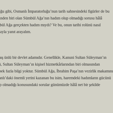
ğu gibi, Osmanlı İmparatorluğu’nun tarih sahnesindeki figürler de bu
rinden biri olan Sümbül Ağa’nın hadım olup olmadığı sorusu hâlâ
Sümbül Ağa gerçekten hadım mıydı? Ve bu, onun tarihi rolünü nasıl
sıyla yanıt arayalım.
 ünlü bir devlet adamıdır. Genellikle, Kanuni Sultan Süleyman’ın
ü, Sultan Süleyman’ın kişisel hizmetkârlarından biri olmasından
k fazla bilgi yoktur. Sümbül Ağa, İbrahim Paşa’nın vezirlik makamını
anlı’daki önemli yerini kazanan bu isim, haremdeki hadımların gücünü
p olmadığı konusundaki sorular günümüzde hâlâ net bir şekilde