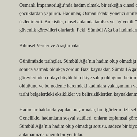
Osmanlı İmparatorluğu’nda hadım olmak, bir erkeğin cinsel or
çocuklardan yapılırdı. Hadımlar, Osmanlı’daki yönetici sınıfl
üstlenirlerdi. Bu kişiler, cinsel anlamda tarafsız ve “güvenilir
güvenlik görevlileri olurlardı. Peki, Sümbül Ağa bu hadımlar
Bilimsel Veriler ve Araştırmalar
Günümüzde tarihçiler, Sümbül Ağa’nın hadım olup olmadığı ko
sonuca varmak oldukça zordur. Bazı kaynaklar, Sümbül Ağa’
görevlerinden dolayı büyük bir etkiye sahip olduğunu belirtm
olduğunu ve bu nedenle haremdeki kadınlara yaklaşımının ve g
tarihî belgelerdeki eksiklikler ve belirsizliklerden kaynaklanm
Hadımlar hakkında yapılan araştırmalar, bu figürlerin fizikse
Genellikle, hadımların sosyal statüleri, onların toplumsal göre
Sümbül Ağa’nın hadım olup olmadığı sorusu, sadece bir biyo
anlamamızda önemli bir yer tutar.