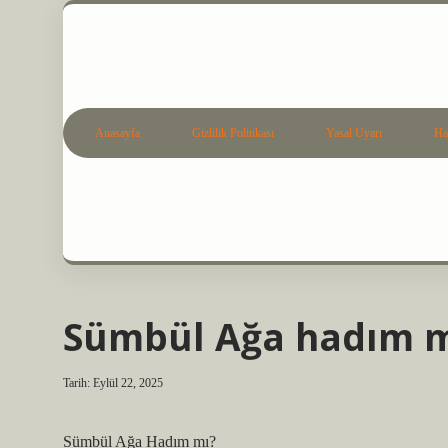
Anasayfa
Gizlilik Politikası
Yasal Uyarı
Ha
Sümbül Ağa hadım m
Tarih: Eylül 22, 2025
Sümbül Ağa Hadım mı?