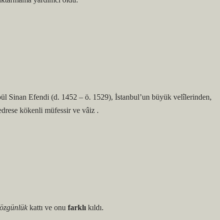
Sinan Efendi (d. 1452 – ö. 1529), İstanbul’un büyük velîlerinden,
rese kökenli müfessir ve vâiz .
özgünlük
kattı ve onu
farklı
kıldı.