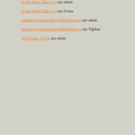
Profilo Hangi Ülkeye Ait
için
admin
Profilo Hangi Ülkeye Ait
için
Fırtına
Selanik Göçmenleri Hangi Dili Kullanıyor
için
admin
Selanik Göçmenleri Hangi Dili Kullanıyor
için
Yiğithan
119 Element Var Mı
için
admin