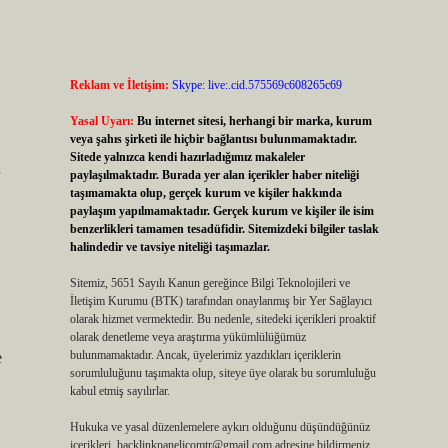
Reklam ve İletişim:
Skype: live:.cid.575569c608265c69
Yasal Uyarı:
Bu internet sitesi, herhangi bir marka, kurum
veya şahıs şirketi ile hiçbir bağlantısı bulunmamaktadır.
Sitede yalnızca kendi hazırladığımız makaleler
paylaşılmaktadır. Burada yer alan içerikler haber niteliği
taşımamakta olup, gerçek kurum ve kişiler hakkında
paylaşım yapılmamaktadır. Gerçek kurum ve kişiler ile isim
benzerlikleri tamamen tesadüfidir. Sitemizdeki bilgiler taslak
halindedir ve tavsiye niteliği taşımazlar.
Sitemiz, 5651 Sayılı Kanun gereğince Bilgi Teknolojileri ve
İletişim Kurumu (BTK) tarafından onaylanmış bir Yer Sağlayıcı
olarak hizmet vermektedir. Bu nedenle, sitedeki içerikleri proaktif
olarak denetleme veya araştırma yükümlülüğümüz
bulunmamaktadır. Ancak, üyelerimiz yazdıkları içeriklerin
e
sorumluluğunu taşımakta olup, siteye üye olarak bu sorumluluğu
kabul etmiş sayılırlar.
Hukuka ve yasal düzenlemelere aykırı olduğunu düşündüğünüz
içerikleri,
backlinkpanelicomtr@gmail.com
adresine bildirmeniz