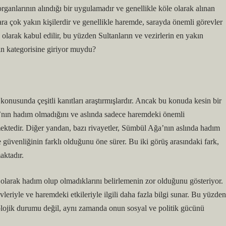
ganlarının alındığı bir uygulamadır ve genellikle köle olarak alınan
ara çok yakın kişilerdir ve genellikle haremde, sarayda önemli görevler
” olarak kabul edilir, bu yüzden Sultanların ve vezirlerin en yakın
ın kategorisine giriyor muydu?
nusunda çeşitli kanıtları araştırmışlardır. Ancak bu konuda kesin bir
nın hadım olmadığını ve aslında sadece haremdeki önemli
ektedir. Diğer yandan, bazı rivayetler, Sümbül Ağa’nın aslında hadım
üvenliğinin farklı olduğunu öne sürer. Bu iki görüş arasındaki fark,
aktadır.
l olarak hadım olup olmadıklarını belirlemenin zor olduğunu gösteriyor.
vleriyle ve haremdeki etkileriyle ilgili daha fazla bilgi sunar. Bu yüzden
lojik durumu değil, aynı zamanda onun sosyal ve politik gücünü