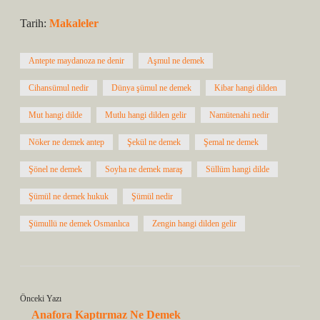
Tarih:
Makaleler
Antepte maydanoza ne denir
Aşmul ne demek
Cihansümul nedir
Dünya şümul ne demek
Kibar hangi dilden
Mut hangi dilde
Mutlu hangi dilden gelir
Namütenahi nedir
Nöker ne demek antep
Şekül ne demek
Şemal ne demek
Şönel ne demek
Soyha ne demek maraş
Süllüm hangi dilde
Şümül ne demek hukuk
Şümül nedir
Şümullü ne demek Osmanlıca
Zengin hangi dilden gelir
Önceki Yazı
Anafora Kaptırmaz Ne Demek