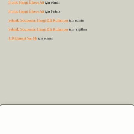
Profilo Hangi Ülkeye Ait
için
admin
Profilo Hangi Ülkeye Ait
için
Fırtına
Selanik Göçmenleri Hangi Dili Kullanıyor
için
admin
Selanik Göçmenleri Hangi Dili Kullanıyor
için
Yiğithan
119 Element Var Mı
için
admin
xyz
m elexbet