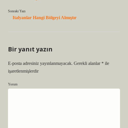
Sonraki Yazı
Italyanlar Hangi Bölgeyi Almıştır
Bir yanıt yazın
E-posta adresiniz yayınlanmayacak.
Gerekli alanlar
*
ile
işaretlenmişlerdir
Yorum