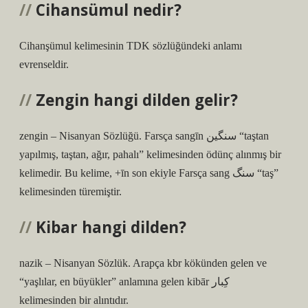
Cihansümul nedir?
Cihanşümul kelimesinin TDK sözlüğündeki anlamı
evrenseldir.
Zengin hangi dilden gelir?
zengin – Nisanyan Sözlüğü. Farsça sangīn سنگین “taştan
yapılmış, taştan, ağır, pahalı” kelimesinden ödünç alınmış bir
kelimedir. Bu kelime, +īn son ekiyle Farsça sang سنگ “taş”
kelimesinden türemiştir.
Kibar hangi dilden?
nazik – Nisanyan Sözlük. Arapça kbr kökünden gelen ve
“yaşlılar, en büyükler” anlamına gelen kibār كِبار
kelimesinden bir alıntıdır.