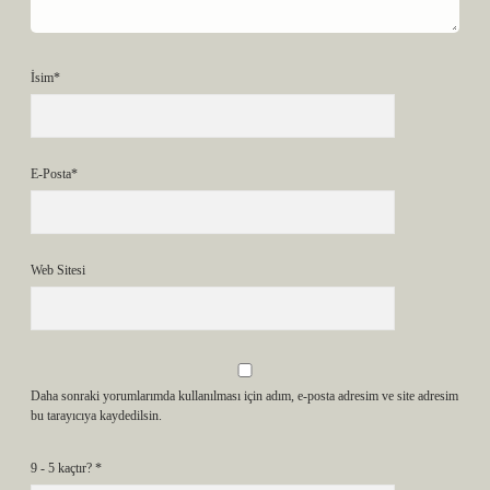
İsim*
E-Posta*
Web Sitesi
Daha sonraki yorumlarımda kullanılması için adım, e-posta adresim ve site adresim
bu tarayıcıya kaydedilsin.
9 - 5 kaçtır?
*