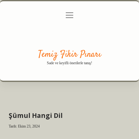
menüyü
Anasayfa
Gizlilik Politikası
Yasal Uyarı
aç
Hakkımızda
Temiz Fikir Pınarı
Sade ve keyifli önerilerle tanış!
Şümul Hangi Dil
Tarih: Ekim 23, 2024