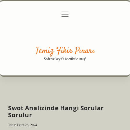
menüyü
Anasayfa
Gizlilik Politikası
Yasal Uyarı
aç
Hakkımızda
Temiz Fikir Pınarı
Sade ve keyifli önerilerle tanış!
Swot Analizinde Hangi Sorular
Sorulur
Tarih: Ekim 26, 2024