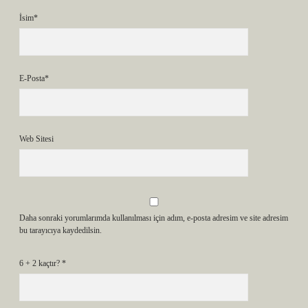
İsim*
E-Posta*
Web Sitesi
Daha sonraki yorumlarımda kullanılması için adım, e-posta adresim ve site adresim
bu tarayıcıya kaydedilsin.
6 + 2 kaçtır?
*