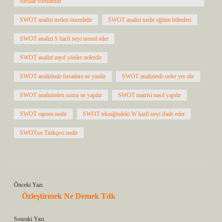
sorular sorulabilir
SWOT analizi neden önemlidir
SWOT analizi nedir eğitim bilimleri
SWOT analizi S harfi neyi temsil eder
SWOT analizi zayıf yönler nelerdir
SWOT analizinde fırsatlara ne yazılır
SWOT analizinde neler yer alır
SWOT analizinden sonra ne yapılır
SWOT matrisi nasıl yapılır
SWOT raporu nedir
SWOT tekniğindeki W harfi neyi ifade eder
SWOTun Türkçesi nedir
Önceki Yazı
Özleştirmek Ne Demek Tdk
Sonraki Yazı