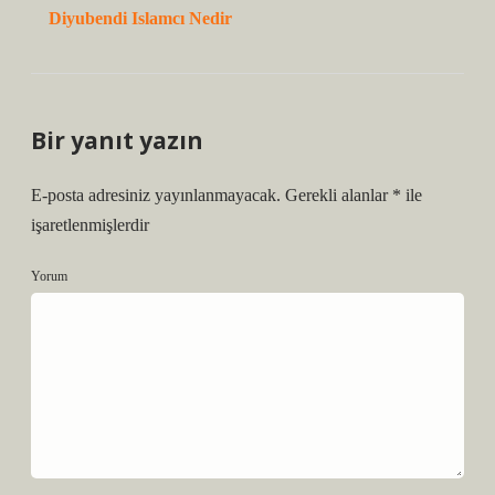
Diyubendi Islamcı Nedir
Bir yanıt yazın
E-posta adresiniz yayınlanmayacak.
Gerekli alanlar
*
ile
işaretlenmişlerdir
Yorum