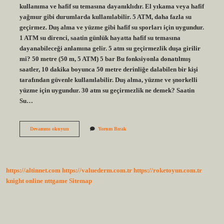
kullanıma ve hafif su temasına dayanıklıdır. El yıkama veya hafif
yağmur gibi durumlarda kullanılabilir. 5 ATM, daha fazla su
geçirmez. Duş alma ve yüzme gibi hafif su sporları için uygundur.
1 ATM su direnci, saatin günlük hayatta hafif su temasına
dayanabileceği anlamına gelir. 5 atm su geçirmezlik duşa girilir
mi? 50 metre (50 m, 5 ATM) 5 bar Bu fonksiyonla donatılmış
saatler, 10 dakika boyunca 50 metre derinliğe dalabilen bir kişi
tarafından güvenle kullanılabilir. Duş alma, yüzme ve şnorkelli
yüzme için uygundur. 30 atm su geçirmezlik ne demek? Saatin
Su…
Havuz
Devamını okuyun
Yorum Bırak
Suyu
Kaç
Atm
https://altinnet.com
https://valuederm.com.tr
https://roketoyun.com.tr
knight online
nttgame
Sitemap