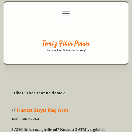
menüyü
Anasayfa
Gizlilik Politikası
Yasal Uyarı
aç
Hakkımızda
Temiz Fikir Pınarı
Sade ve keyifli önerilerle tanış!
Etiket:
3 bar saat ne demek
Havuz Suyu Kaç Atm
Tarih: Ekim 25, 2024
3 ATM ile havuza girilir mi? Kısacası 3 ATM’ye, günlük