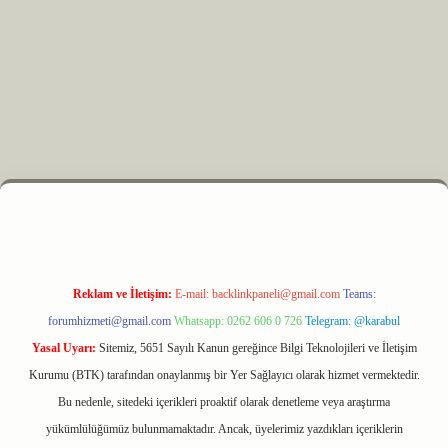
z
m elexbet
Reklam ve İletişim:
E-mail:
backlinkpaneli@gmail.com
Teams:
forumhizmeti@gmail.com
Whatsapp: 0262 606 0 726
Telegram: @karabul
Yasal Uyarı:
Sitemiz, 5651 Sayılı Kanun gereğince Bilgi Teknolojileri ve İletişim
Kurumu (BTK) tarafından onaylanmış bir Yer Sağlayıcı olarak hizmet vermektedir.
Bu nedenle, sitedeki içerikleri proaktif olarak denetleme veya araştırma
yükümlülüğümüz bulunmamaktadır. Ancak, üyelerimiz yazdıkları içeriklerin