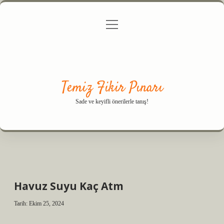
menüyü
Anasayfa
Gizlilik Politikası
Yasal Uyarı
aç
Hakkımızda
Temiz Fikir Pınarı
Sade ve keyifli önerilerle tanış!
Havuz Suyu Kaç Atm
Tarih: Ekim 25, 2024