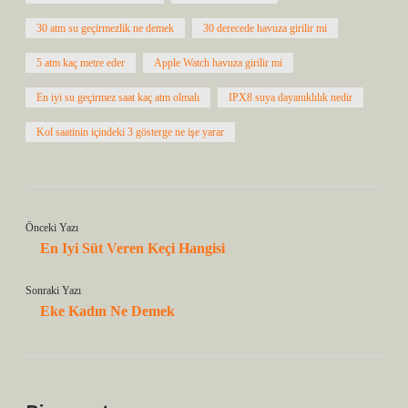
30 atm su geçirmezlik ne demek
30 derecede havuza girilir mi
5 atm kaç metre eder
Apple Watch havuza girilir mi
En iyi su geçirmez saat kaç atm olmalı
IPX8 suya dayanıklılık nedir
Kol saatinin içindeki 3 gösterge ne işe yarar
Önceki Yazı
En Iyi Süt Veren Keçi Hangisi
Sonraki Yazı
Eke Kadın Ne Demek