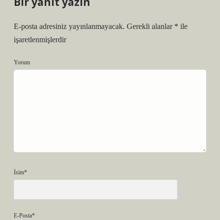
Bir yanıt yazın
E-posta adresiniz yayınlanmayacak.
Gerekli alanlar
*
ile
işaretlenmişlerdir
Yorum
İsim*
E-Posta*