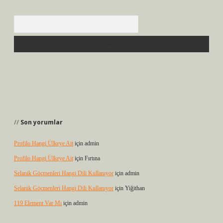
Arama
Son yorumlar
Profilo Hangi Ülkeye Ait
için
admin
Profilo Hangi Ülkeye Ait
için
Fırtına
Selanik Göçmenleri Hangi Dili Kullanıyor
için
admin
Selanik Göçmenleri Hangi Dili Kullanıyor
için
Yiğithan
119 Element Var Mı
için
admin