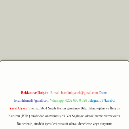
bet
Reklam ve İletişim:
E-mail:
backlinkpaneli@gmail.com
Teams:
forumhizmeti@gmail.com
Whatsapp: 0262 606 0 726
Telegram: @karabul
Yasal Uyarı:
Sitemiz, 5651 Sayılı Kanun gereğince Bilgi Teknolojileri ve İletişim
Kurumu (BTK) tarafından onaylanmış bir Yer Sağlayıcı olarak hizmet vermektedir.
Bu nedenle, sitedeki içerikleri proaktif olarak denetleme veya araştırma