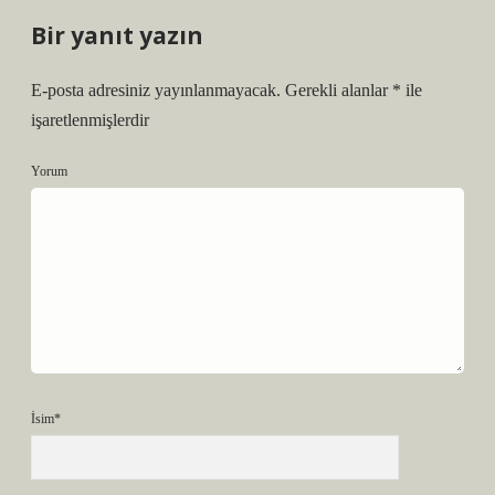
Bir yanıt yazın
E-posta adresiniz yayınlanmayacak.
Gerekli alanlar
*
ile
işaretlenmişlerdir
Yorum
İsim*