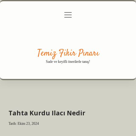
menüyü
Anasayfa
Gizlilik Politikası
Yasal Uyarı
aç
Hakkımızda
Temiz Fikir Pınarı
Sade ve keyifli önerilerle tanış!
Tahta Kurdu Ilacı Nedir
Tarih: Ekim 23, 2024