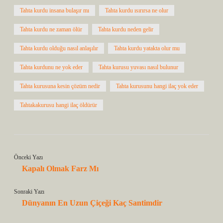
Tahta kurdu insana bulaşır mı
Tahta kurdu ısırırsa ne olur
Tahta kurdu ne zaman ölür
Tahta kurdu neden gelir
Tahta kurdu olduğu nasıl anlaşılır
Tahta kurdu yatakta olur mu
Tahta kurdunu ne yok eder
Tahta kurusu yuvası nasıl bulunur
Tahta kurusuna kesin çözüm nedir
Tahta kurusunu hangi ilaç yok eder
Tahtakakurusu hangi ilaç öldürür
Önceki Yazı
Kapalı Olmak Farz Mı
Sonraki Yazı
Dünyanın En Uzun Çiçeği Kaç Santimdir